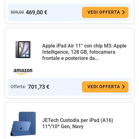
469,00 €
509,00
VEDI OFFERTA
Apple iPad Air 11'' con chip M3: Apple
Intelligence, 128 GB, fotocamera
frontale e posteriore da...
701,73 €
Offerta:
VEDI OFFERTA
JETech Custodia per iPad (A16)
11ª/10ª Gen, Navy