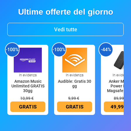
Ultime offerte del giorno
Vedi tutte
-100%
-100%
-44%
In evidenza
In evidenza
In evidenza
Amazon Music
Audible: Gratis 30
Anker Mag
Unlimited GRATIS
gg
Power Ban
30gg
Magsafe 10
mAh
10,99 €
9,99 €
89,99 €
GRATIS
GRATIS
49,99 €