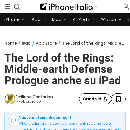
iPhone
iPad
Mac
AirPods
Watch
Home
/
iPad
/
App Store
/
The Lord of the Rings: Middle-earth Defense Prologue anche su iPad
The Lord of the Rings:
Middle-earth Defense
Prologue anche su iPad
Emiliano Contarino
Condividi
17 Febbraio 2011
Nuovo sistema di commenti
iPhoneItalia ha un sistema di commenti realtime tutto
nuovo e nativo! Per commentare ti basta creare un account