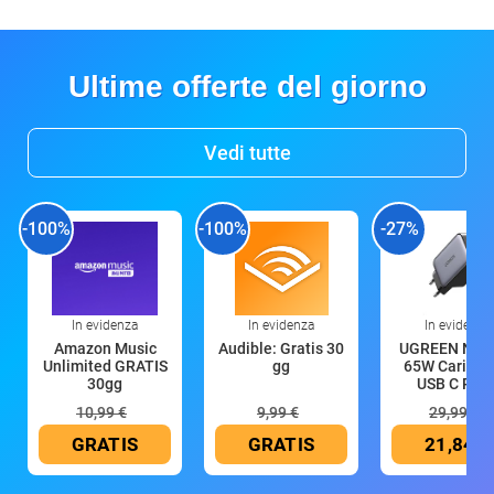
Ultime offerte del giorno
Vedi tutte
-100%
-100%
-27%
In evidenza
In evidenza
In evidenza
Amazon Music
Audible: Gratis 30
UGREEN Nex
Unlimited GRATIS
gg
65W Caricat
30gg
USB C Rica
10,99 €
9,99 €
29,99 €
GRATIS
GRATIS
21,84 €