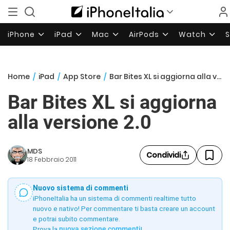
iPhone
iPad
Mac
AirPods
Watch
Home
/
iPad
/
App Store
/
Bar Bites XL si aggiorna alla versione 2.0
Bar Bites XL si aggiorna
alla versione 2.0
MDS
Condividi
18 Febbraio 2011
Nuovo sistema di commenti
iPhoneItalia ha un sistema di commenti realtime tutto
nuovo e nativo! Per commentare ti basta creare un account
e potrai subito commentare.
Prova la
nuova sezione commenti
!