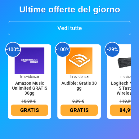
Ultime offerte del giorno
Vedi tutte
-100%
-100%
-29%
In evidenza
In evidenza
In evidenza
Amazon Music
Audible: Gratis 30
Logitech MX 
Unlimited GRATIS
gg
S Tastiera
30gg
Wireless (G
10,99 €
9,99 €
119,99 €
GRATIS
GRATIS
84,99 €