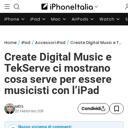
iPhone
iPad
Mac
AirPods
Watch
Home
/
iPad
/
Accessori iPad
/
Create Digital Music e TekServe ci mostrano cosa serve per essere musicisti con l’iPad
Create Digital Music e
TekServe ci mostrano
cosa serve per essere
musicisti con l’iPad
MDS
Condividi
22 Febbraio 2011
Nuovo sistema di commenti