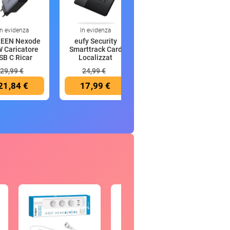
In evidenza
In evidenza
In evidenza
EEN Nexode
eufy Security
Anker MagGo
 Caricatore
Smarttrack Card
Power Bank
SB C Ricar
Localizzat
Magsafe 10000
mAh
29,99 €
24,99 €
89,99 €
21,84 €
17,99 €
49,99 €