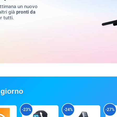
ettimana un nuovo
ltri già
pronti da
r tutti.
 giorno
-23%
-24%
-27%