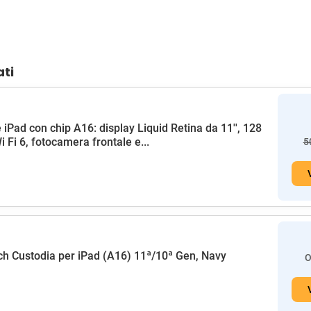
ati
 iPad con chip A16: display Liquid Retina da 11'', 128
i Fi 6, fotocamera frontale e...
5
h Custodia per iPad (A16) 11ª/10ª Gen, Navy
O