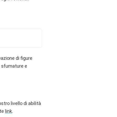
azione di figure
di sfumature e
tro livello di abilità
nte
link
.