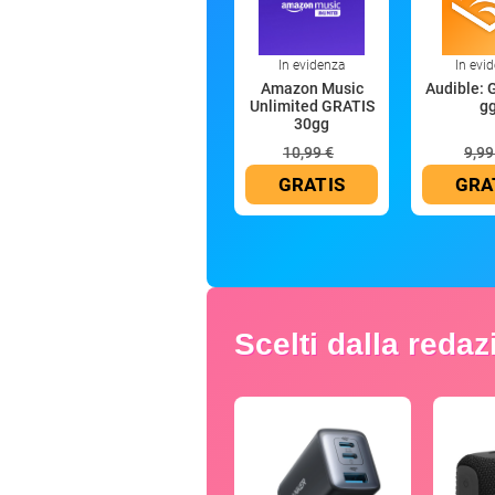
In evidenza
In evi
Amazon Music
Audible: 
Unlimited GRATIS
g
30gg
10,99 €
9,99
GRATIS
GRA
Scelti dalla reda