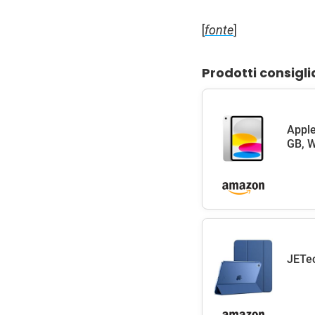
[
fonte
]
Prodotti consigli
Apple
GB, W
JETec