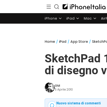
iPhone
iPad
Mac
Ai
Home
/
iPad
/
App Store
/
SketchPa
SketchPad 1
di disegno v
GM
5 Aprile 2010
Nuovo sistema di commenti