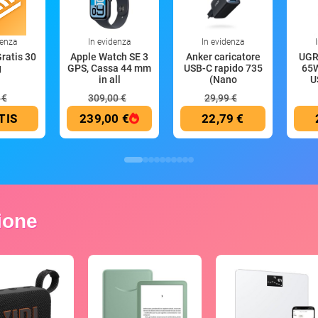
denza
In evidenza
In evidenza
Gratis 30
Apple Watch SE 3
Anker caricatore
UGR
g
GPS, Cassa 44 mm
USB-C rapido 735
65W
in all
(Nano
U
 €
309,00 €
29,99 €
TIS
239,00 €
22,79 €
zione