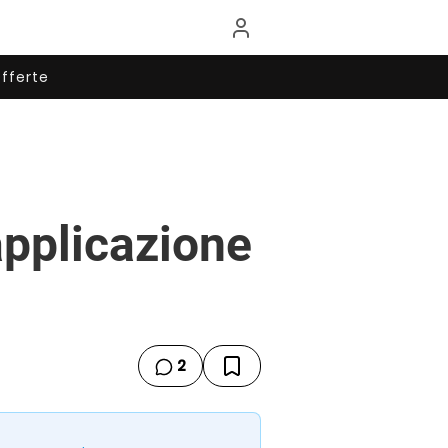
fferte
applicazione
2