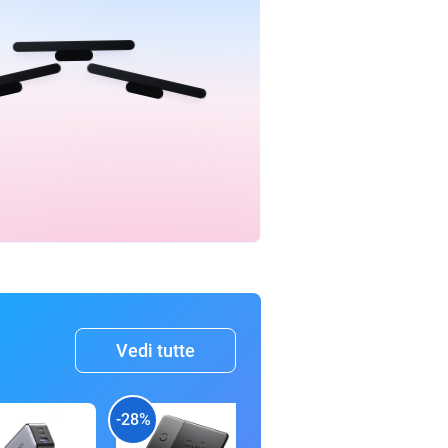
Vedi tutte
-28%
-44%
-