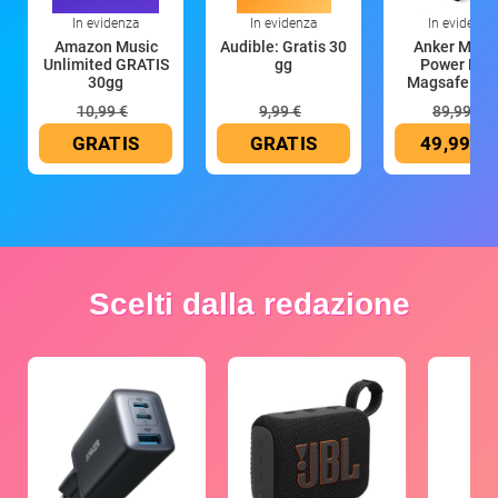
In evidenza
In evidenza
In evidenza
Amazon Music
Audible: Gratis 30
Anker Mag
Unlimited GRATIS
gg
Power Ban
30gg
Magsafe 10
mAh
10,99 €
9,99 €
89,99 €
GRATIS
GRATIS
49,99 €
Scelti dalla redazione