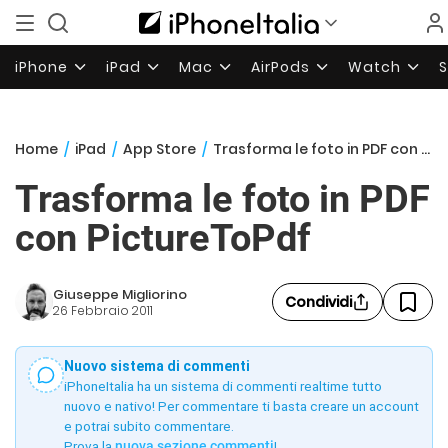
iPhone
iPad
Mac
AirPods
Watch
Home
/
iPad
/
App Store
/
Trasforma le foto in PDF con PictureToPdf
Trasforma le foto in PDF
con PictureToPdf
Giuseppe Migliorino
Condividi
26 Febbraio 2011
Nuovo sistema di commenti
iPhoneItalia ha un sistema di commenti realtime tutto
nuovo e nativo! Per commentare ti basta creare un account
e potrai subito commentare.
Prova la
nuova sezione commenti
!