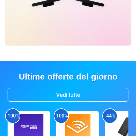
Ultime offerte del giorno
Vedi tutte
-100%
-100%
-44%