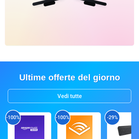
Ultime offerte del giorno
Vedi tutte
-100%
-100%
-29%