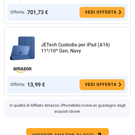
701,73 €
Offerta:
VEDI OFFERTA
JETech Custodia per iPad (A16)
11ª/10ª Gen, Navy
13,99 €
Offerta:
VEDI OFFERTA
In qualità di Affiliato Amazon, iPhoneItalia riceve un guadagno dagli
acquisti idonei.