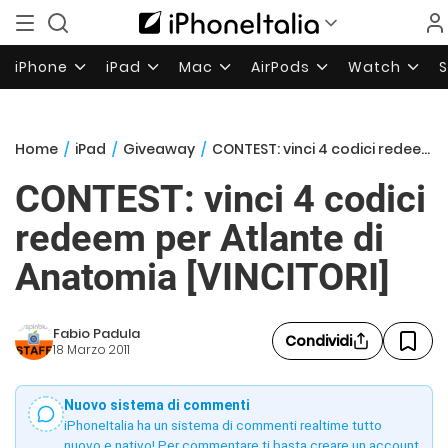
iPhone
iPad
Mac
AirPods
Watch
Home
/
iPad
/
Giveaway
/
CONTEST: vinci 4 codici redeem per Atlante di Anatomia [VINCITORI]
CONTEST: vinci 4 codici
redeem per Atlante di
Anatomia [VINCITORI]
Fabio Padula
Condividi
18 Marzo 2011
Nuovo sistema di commenti
iPhoneItalia ha un sistema di commenti realtime tutto
nuovo e nativo! Per commentare ti basta creare un account