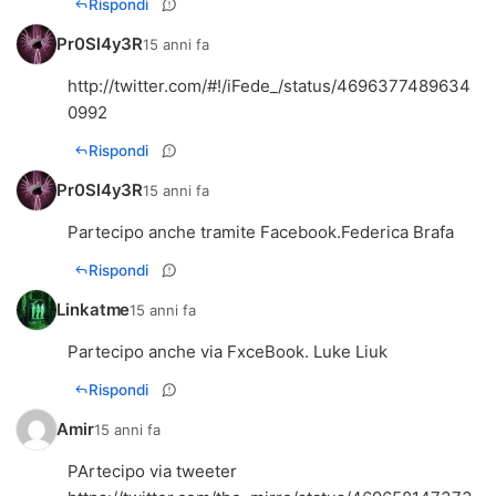
Rispondi
Pr0Sl4y3R
15 anni fa
http://twitter.com/#!/iFede_/status/4696377489634
0992
Rispondi
Pr0Sl4y3R
15 anni fa
Partecipo anche tramite Facebook.Federica Brafa
Rispondi
Linkatme
15 anni fa
Partecipo anche via FxceBook. Luke Liuk
Rispondi
Amir
15 anni fa
PArtecipo via tweeter