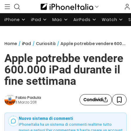
iPhone
iPad
Mac
AirPods
Watch
Home
/
iPad
/
Curiosità
/
Apple potrebbe vendere 600.000 iPad durante il fine settimana
Apple potrebbe vendere
600.000 iPad durante il
fine settimana
Fabio Padula
Condividi
11 Marzo 2011
Nuovo sistema di commenti
iPhoneItalia ha un sistema di commenti realtime tutto
nuovo e nativo! Per commentare ti basta creare un account