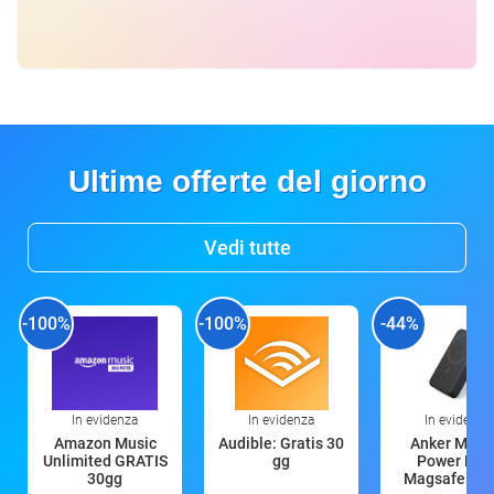
Ultime offerte del giorno
Vedi tutte
-100%
-100%
-44%
In evidenza
In evidenza
In evidenza
Amazon Music
Audible: Gratis 30
Anker Mag
Unlimited GRATIS
gg
Power Ban
30gg
Magsafe 10