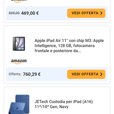
469,00 €
509,00
VEDI OFFERTA
Apple iPad Air 11'' con chip M3: Apple
Intelligence, 128 GB, fotocamera
frontale e posteriore da...
760,29 €
Offerta:
VEDI OFFERTA
JETech Custodia per iPad (A16)
11ª/10ª Gen, Navy