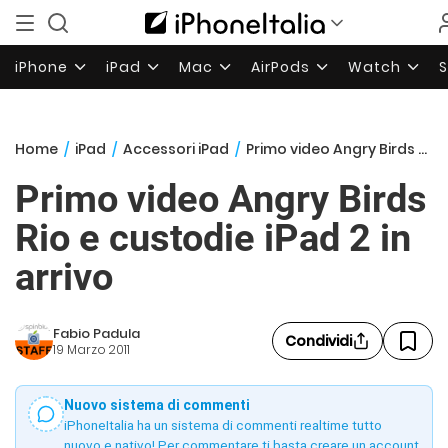
iPhone
iPad
Mac
AirPods
Watch
Home
/
iPad
/
Accessori iPad
/
Primo video Angry Birds Rio e custodie iPad 2 in arrivo
Primo video Angry Birds
Rio e custodie iPad 2 in
arrivo
Fabio Padula
Condividi
19 Marzo 2011
Nuovo sistema di commenti
iPhoneItalia ha un sistema di commenti realtime tutto
nuovo e nativo! Per commentare ti basta creare un account