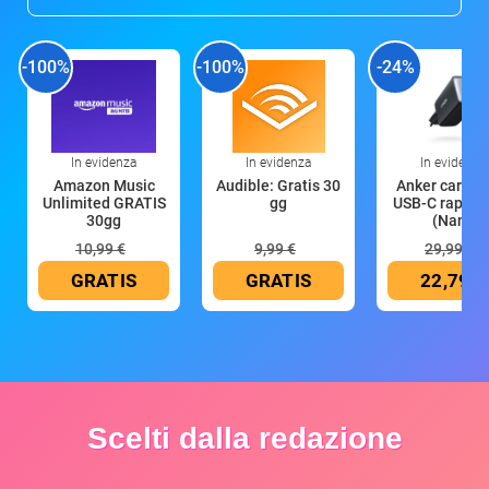
-100%
-100%
-24%
In evidenza
In evidenza
In evidenza
Amazon Music
Audible: Gratis 30
Anker caricat
Unlimited GRATIS
gg
USB-C rapido
30gg
(Nano
10,99 €
9,99 €
29,99 €
GRATIS
GRATIS
22,79 €
Scelti dalla redazione