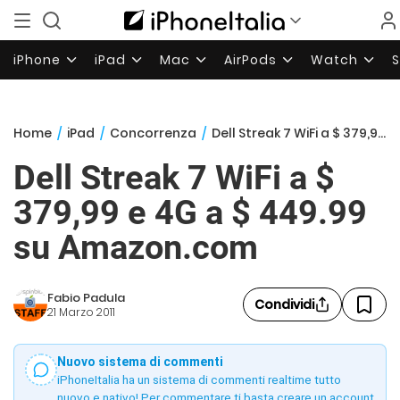
iPhone
iPad
Mac
AirPods
Watch
Home
/
iPad
/
Concorrenza
/
Dell Streak 7 WiFi a $ 379,99 e 4G a $ 449.99 su Amazon.com
Dell Streak 7 WiFi a $
379,99 e 4G a $ 449.99
su Amazon.com
Fabio Padula
Condividi
21 Marzo 2011
Nuovo sistema di commenti
iPhoneItalia ha un sistema di commenti realtime tutto
nuovo e nativo! Per commentare ti basta creare un account