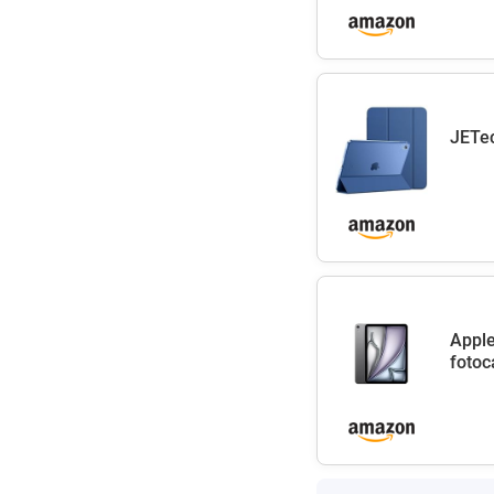
JETec
Apple
fotoc