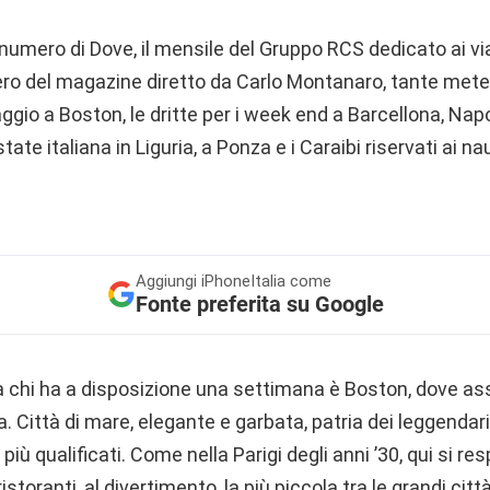
 numero di Dove, il mensile del Gruppo RCS dedicato ai viagg
ero del magazine diretto da Carlo Montanaro, tante mete
aggio a Boston, le dritte per i week end a Barcellona, Napo
ate italiana in Liguria, a Ponza e i Caraibi riservati ai na
Aggiungi
iPhoneItalia come
Fonte preferita su Google
 a chi ha a disposizione una settimana è Boston, dove as
. Città di mare, elegante e garbata, patria dei leggenda
iù qualificati. Come nella Parigi degli anni ’30, qui si resp
ai ristoranti, al divertimento, la più piccola tra le grandi ci