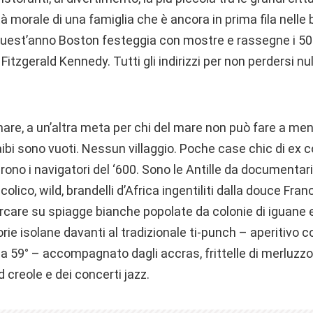
tà morale di una famiglia che è ancora in prima fila nelle b
quest’anno Boston festeggia con mostre e rassegne i 50 a
itzgerald Kennedy. Tutti gli indirizzi per non perdersi null
mare, a un’altra meta per chi del mare non può fare a men
ibi sono vuoti. Nessun villaggio. Poche case chic di ex co
ono i navigatori del ‘600. Sono le Antille da documentario
olico, wild, brandelli d’Africa ingentiliti dalla douce Fra
rcare su spiagge bianche popolate da colonie di iguane e
orie isolane davanti al tradizionale ti-punch – aperitivo c
 59° – accompagnato dagli accras, frittelle di merluzzo.
 creole e dei concerti jazz.