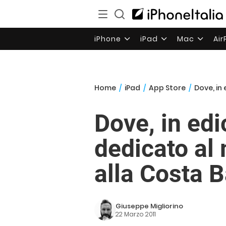
iPhone
iPad
Mac
Ai
Home
/
iPad
/
App Store
/
Dove, in 
Dove, in ed
dedicato al 
alla Costa 
Giuseppe Migliorino
22 Marzo 2011