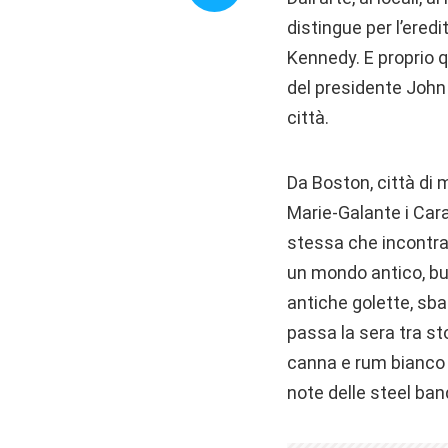
distingue per l’eredi
Kennedy. E proprio 
del presidente John F
città.
Da Boston, città di 
Marie-Galante i Cara
stessa che incontrar
un mondo antico, buc
antiche golette, sba
passa la sera tra st
canna e rum bianco a
note delle steel band