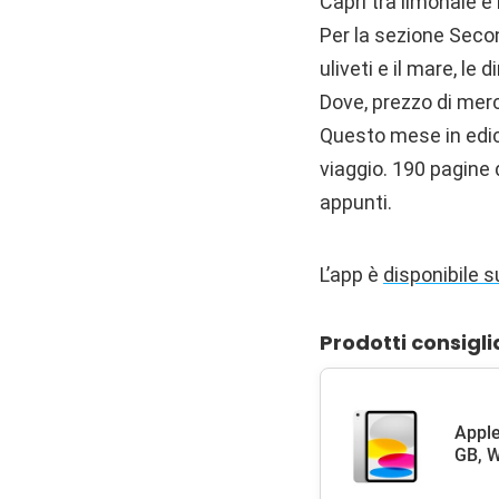
Capri tra limonaie e
Per la sezione Secon
uliveti e il mare, le 
Dove, prezzo di merc
Questo mese in edic
viaggio. 190 pagine di
appunti.
L’app è
disponibile s
Prodotti consigli
Apple
GB, W