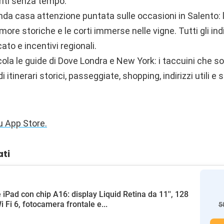
 riti senza tempo.
da casa attenzione puntata sulle occasioni in Salento: l
dimore storiche e le corti immerse nelle vigne. Tutti gli ind
ato e incentivi regionali.
ola le guide di Dove Londra e New York: i taccuini che s
 itinerari storici, passeggiate, shopping, indirizzi utili e s
u App Store.
ati
 iPad con chip A16: display Liquid Retina da 11'', 128
i Fi 6, fotocamera frontale e...
5