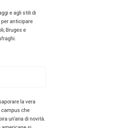
i e agli stili di
 per anticipare
li, Bruges e
ufraghi.
saporare la vera
ri campus che
ira un’aria di novità.
ttà americane si