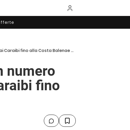
fferte
ibi fino alla Costa Balenae e a Ponza.
un numero
raibi fino