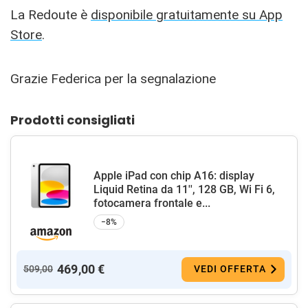
La Redoute è
disponibile gratuitamente su App
Store
.
Grazie Federica per la segnalazione
Prodotti consigliati
Apple iPad con chip A16: display
Liquid Retina da 11'', 128 GB, Wi Fi 6,
fotocamera frontale e...
−8%
469,00 €
509,00
VEDI OFFERTA