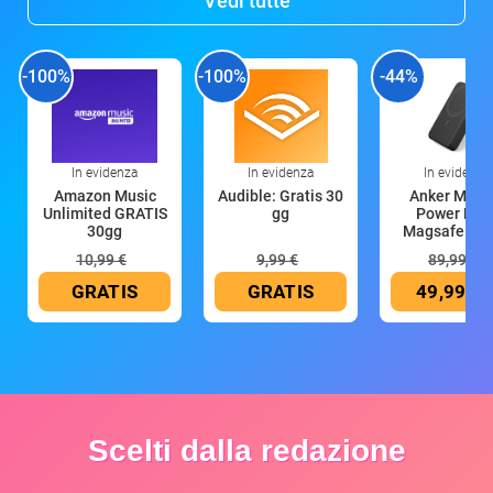
Vedi tutte
-100%
-100%
-44%
In evidenza
In evidenza
In evidenza
Amazon Music
Audible: Gratis 30
Anker Mag
Unlimited GRATIS
gg
Power Ban
30gg
Magsafe 10
mAh
10,99 €
9,99 €
89,99 €
GRATIS
GRATIS
49,99 €
Scelti dalla redazione