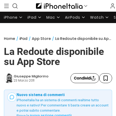
iPhone
iPad
Mac
AirPods
Watch
Home
/
iPad
/
App Store
/
La Redoute disponibile su App Store
La Redoute disponibile
su App Store
Giuseppe Migliorino
Condividi
23 Marzo 2011
Nuovo sistema di commenti
iPhoneItalia ha un sistema di commenti realtime tutto
nuovo e nativo! Per commentare ti basta creare un account
e potrai subito commentare.
Prova la
nuova sezione commenti
!