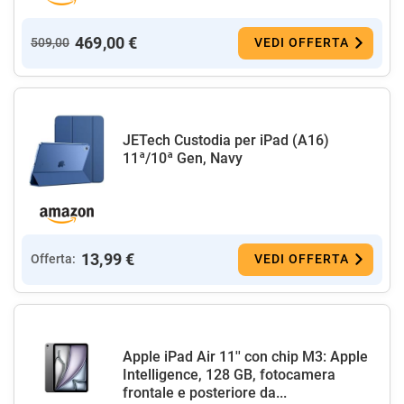
469,00 €
509,00
VEDI OFFERTA
JETech Custodia per iPad (A16)
11ª/10ª Gen, Navy
13,99 €
Offerta:
VEDI OFFERTA
Apple iPad Air 11'' con chip M3: Apple
Intelligence, 128 GB, fotocamera
frontale e posteriore da...