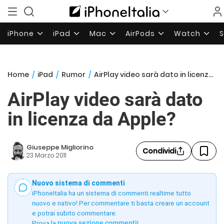
iPhone
iPad
Mac
AirPods
Watch
Home
/
iPad
/
Rumor
/
AirPlay video sarà dato in licenza da Apple?
AirPlay video sarà dato
in licenza da Apple?
Giuseppe Migliorino
Condividi
23 Marzo 2011
Nuovo sistema di commenti
iPhoneItalia ha un sistema di commenti realtime tutto
nuovo e nativo! Per commentare ti basta creare un account
e potrai subito commentare.
Prova la
nuova sezione commenti
!