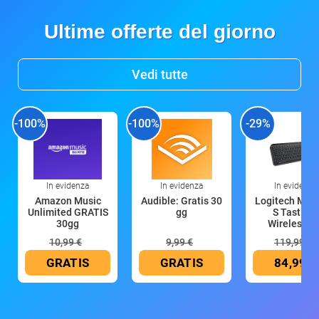
Ultime offerte del giorno
Vedi tutte
-100%
-100%
-29%
In evidenza
In evidenza
In evidenza
Amazon Music
Audible: Gratis 30
Logitech MX 
Unlimited GRATIS
gg
S Tastiera
30gg
Wireless (G
10,99 €
9,99 €
119,99 €
GRATIS
GRATIS
84,99 €