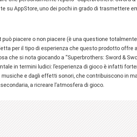
te su AppStore, uno dei pochi in grado di trasmettere em
art può piacere o non piacere (è una questione totalment
tta per il tipo di esperienza che questo prodotto offre a 
cosa che si nota giocando a “Superbrothers: Sword & Swor
ale in termini ludici: l’esperienza di gioco è infatti for
le musiche e dagli effetti sonori, che contribuiscono in m
econdaria, a ricreare l’atmosfera di gioco.