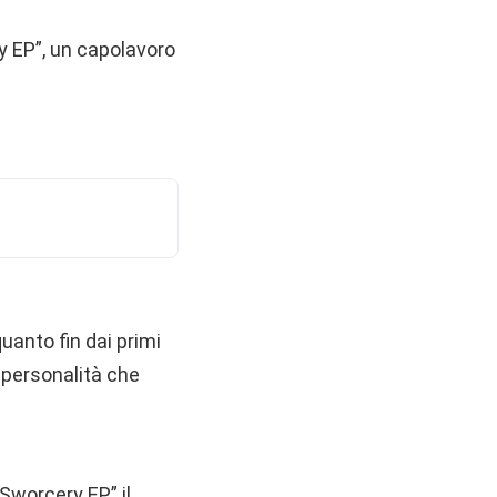
y EP”, un capolavoro
anto fin dai primi
a personalità che
Sworcery EP” il