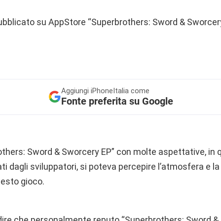
pubblicato su AppStore “Superbrothers: Sword & Sworcer
Aggiungi
iPhoneItalia come
Fonte preferita su Google
thers: Sword & Sworcery EP” con molte aspettative, in qu
ti dagli sviluppatori, si poteva percepire l’atmosfera e l
esto gioco.
 dire che personalmente reputo “Superbrothers: Sword & 