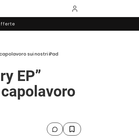
fferte
capolavoro sui nostri iPad
ry EP”
 capolavoro