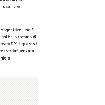
ozioni vere.
e soggettiva), ma è
chi ha la fortuna di
cery EP” è quanto il
temente influenzata
aniera