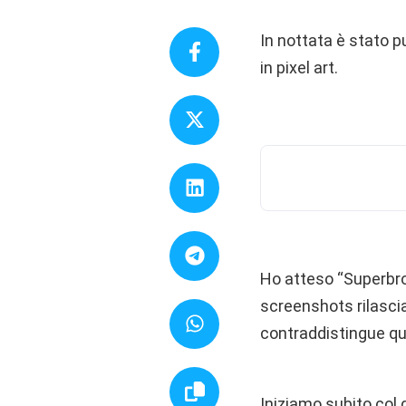
In nottata è stato 
in pixel art.
Ho atteso “Superbro
screenshots rilascia
contraddistingue qu
Iniziamo subito col