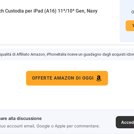
h Custodia per iPad (A16) 11ª/10ª Gen, Navy
O
 qualità di Affiliato Amazon, iPhoneItalia riceve un guadagno dagli acquisti idon
OFFERTE AMAZON DI OGGI
are alla discussione
Acced
 tuo account email, Google o Apple per commentare.