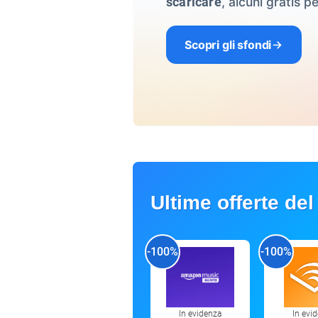
, alcuni gratis pe
scaricare
Scopri gli sfondi
Ultime offerte del
-100%
-100%
In evidenza
In evi