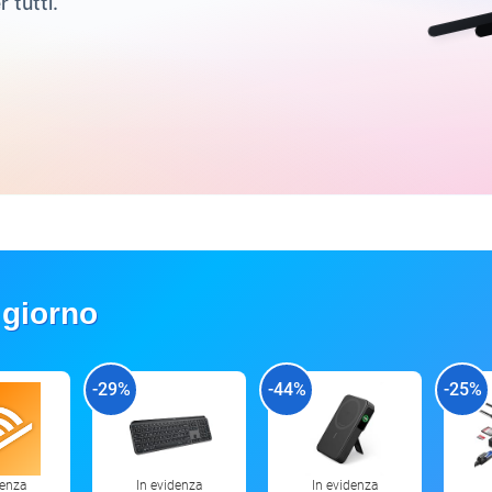
r tutti.
 giorno
-29%
-44%
-25%
denza
In evidenza
In evidenza