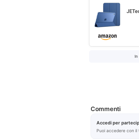
JETec
In
Commenti
Accedi per partecip
Puoi accedere con il