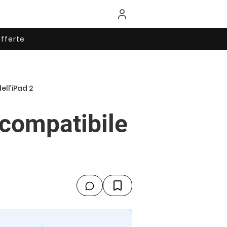
fferte
ell’iPad 2
 compatibile