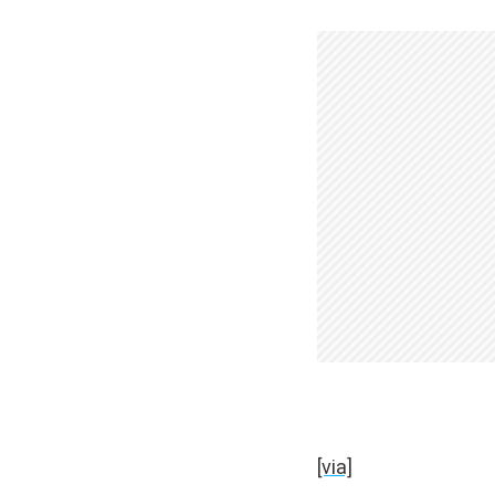
[via]