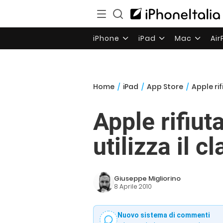
iPhone
iPad
Mac
Ai
Home
/
iPad
/
App Store
/
Apple rif
Apple rifiut
utilizza il c
Giuseppe Migliorino
8 Aprile 2010
Nuovo sistema di commenti