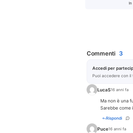
In
Commenti
3
Accedi per partecip
Puoi accedere con il
LucaS
16 anni fa
Ma non è una fu
Sarebbe come im
Rispondi
Puce
16 anni fa