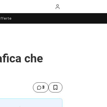
fferte
afica che
3