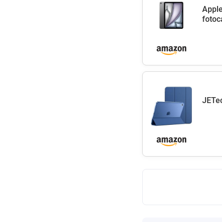
Apple
fotoc
JETec