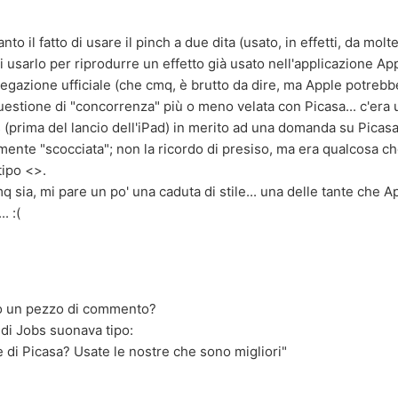
nto il fatto di usare il pinch a due dita (usato, in effetti, da molte
di usarlo per riprodurre un effetto già usato nell'applicazione Ap
spiegazione ufficiale (che cmq, è brutto da dire, ma Apple potreb
estione di "concorrenza" più o meno velata con Picasa... c'era 
 (prima del lancio dell'iPad) in merito ad una domanda su Picasa,
nte "scocciata"; non la ricordo di presiso, ma era qualcosa che
tipo <>.
q sia, mi pare un po' una caduta di stile... una delle tante che A
. :(
ato un pezzo di commento?
 di Jobs suonava tipo:
e di Picasa? Usate le nostre che sono migliori"