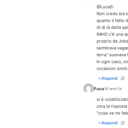
@
LucaS
:
Non credo sia ta
quanto il fatto 
Al di là della 
IMHO c'è una qu
proprio da Jobs
sembrava vagame
terra" suonava 
In ogni caso, cm
occasioni simili..
Rispondi
Puce
16 anni fa
si è volatilizz
cmq la risposta
"cose ve ne fat
Rispondi