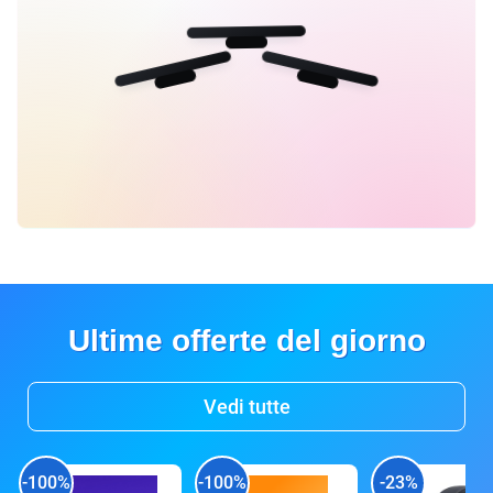
Ultime offerte del giorno
Vedi tutte
-100%
-100%
-23%