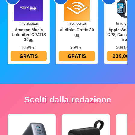
In evidenza
In evidenza
In evidenza
Amazon Music
Audible: Gratis 30
Apple Watch 
Unlimited GRATIS
gg
GPS, Cassa 4
30gg
in all
10,99 €
9,99 €
309,00 €
GRATIS
GRATIS
239,00 €
Scelti dalla redazione