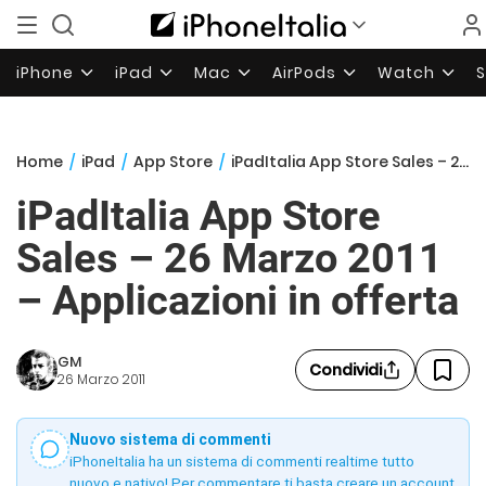
iPhone
iPad
Mac
AirPods
Watch
Home
/
iPad
/
App Store
/
iPadItalia App Store Sales – 26 Marzo 2011 – Applicazioni in offerta
iPadItalia App Store
Sales – 26 Marzo 2011
– Applicazioni in offerta
GM
Condividi
26 Marzo 2011
Nuovo sistema di commenti
iPhoneItalia ha un sistema di commenti realtime tutto
nuovo e nativo! Per commentare ti basta creare un account