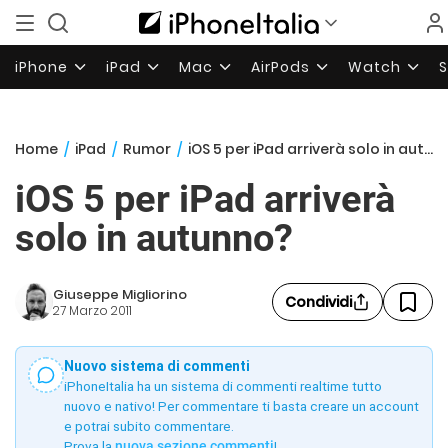
iPhone
iPad
Mac
AirPods
Watch
Home
/
iPad
/
Rumor
/
iOS 5 per iPad arriverà solo in autunno?
iOS 5 per iPad arriverà
solo in autunno?
Giuseppe Migliorino
Condividi
27 Marzo 2011
Nuovo sistema di commenti
iPhoneItalia ha un sistema di commenti realtime tutto
nuovo e nativo! Per commentare ti basta creare un account
e potrai subito commentare.
Prova la
nuova sezione commenti
!