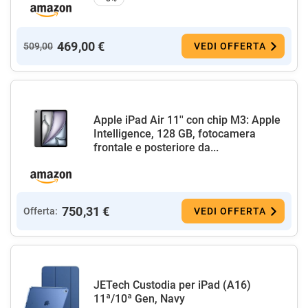
469,00 €
509,00
VEDI OFFERTA
Apple iPad Air 11'' con chip M3: Apple
Intelligence, 128 GB, fotocamera
frontale e posteriore da...
750,31 €
Offerta:
VEDI OFFERTA
JETech Custodia per iPad (A16)
11ª/10ª Gen, Navy