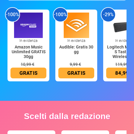
-100%
-100%
-29%
In evidenza
In evidenza
In evidenza
Amazon Music
Audible: Gratis 30
Logitech MX 
Unlimited GRATIS
gg
S Tastiera
30gg
Wireless (G
10,99 €
9,99 €
119,99 €
GRATIS
GRATIS
84,99 €
Scelti dalla redazione