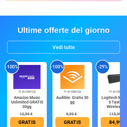
Ultime offerte del giorno
Vedi tutte
-100%
-100%
-29%
In evidenza
In evidenza
In evidenza
Amazon Music
Audible: Gratis 30
Logitech MX 
Unlimited GRATIS
gg
S Tastiera
30gg
Wireless (G
10,99 €
9,99 €
119,99 €
GRATIS
GRATIS
84,99 €