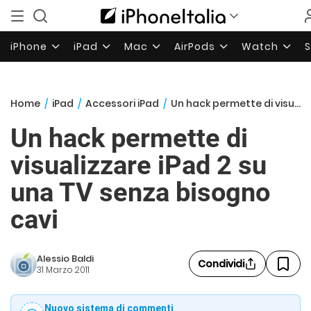
iPhone
iPad
Mac
AirPods
Watch
Home
/
iPad
/
Accessori iPad
/
Un hack permette di visualizzare iPad 2 su una TV senza bisogno cavi
Un hack permette di
visualizzare iPad 2 su
una TV senza bisogno
cavi
Alessio Baldi
Condividi
31 Marzo 2011
Nuovo sistema di commenti