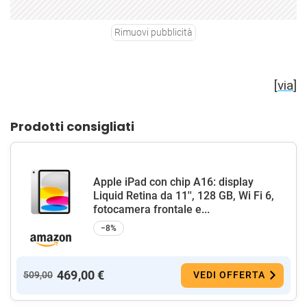
Rimuovi pubblicità
[
via
]
Prodotti consigliati
Apple iPad con chip A16: display
Liquid Retina da 11'', 128 GB, Wi Fi 6,
fotocamera frontale e...
−8%
469,00 €
509,00
VEDI OFFERTA