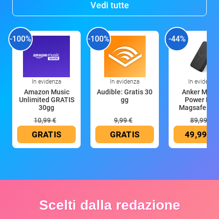
Vedi tutte
-100%
-100%
-44%
In evidenza
In evidenza
In evidenza
Amazon Music
Audible: Gratis 30
Anker Mag
Unlimited GRATIS
gg
Power Ban
30gg
Magsafe 10
mAh
10,99 €
9,99 €
89,99 €
GRATIS
GRATIS
49,99 €
Scelti dalla redazione