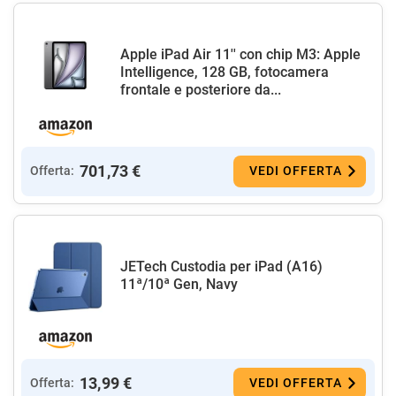
Apple iPad Air 11'' con chip M3: Apple
Intelligence, 128 GB, fotocamera
frontale e posteriore da...
701,73 €
Offerta:
VEDI OFFERTA
JETech Custodia per iPad (A16)
11ª/10ª Gen, Navy
13,99 €
Offerta:
VEDI OFFERTA