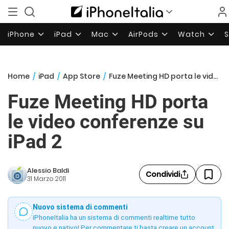
iPhone
iPad
Mac
AirPods
Watch
Home
/
iPad
/
App Store
/
Fuze Meeting HD porta le video conferenze su iPad 2
Fuze Meeting HD porta
le video conferenze su
iPad 2
Alessio Baldi
Condividi
31 Marzo 2011
Nuovo sistema di commenti
iPhoneItalia ha un sistema di commenti realtime tutto
nuovo e nativo! Per commentare ti basta creare un account