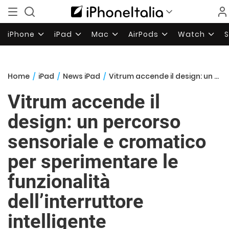
iPhone
iPad
Mac
AirPods
Watch
Home
/
iPad
/
News iPad
/
Vitrum accende il design: un percorso sensoriale e cromatico per sperimentare le funzionalità dell’interruttore intelligente
Vitrum accende il
design: un percorso
sensoriale e cromatico
per sperimentare le
funzionalità
dell’interruttore
intelligente