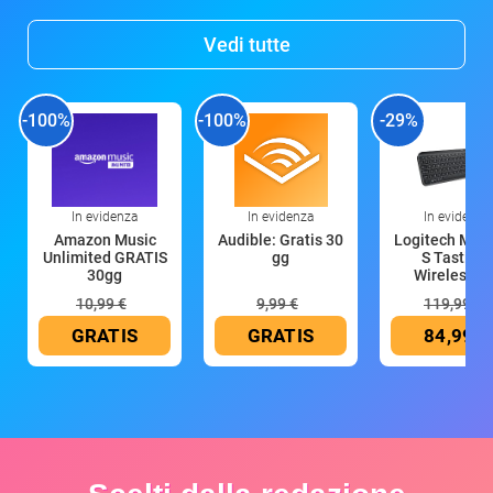
Vedi tutte
-100%
-100%
-29%
In evidenza
In evidenza
In evidenza
Amazon Music
Audible: Gratis 30
Logitech MX 
Unlimited GRATIS
gg
S Tastiera
30gg
Wireless (G
10,99 €
9,99 €
119,99 €
GRATIS
GRATIS
84,99 €