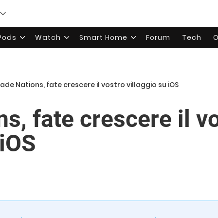
rPods
Watch
Smart Home
Forum
Tech
O
ade Nations, fate crescere il vostro villaggio su iOS
s, fate crescere il v
 iOS