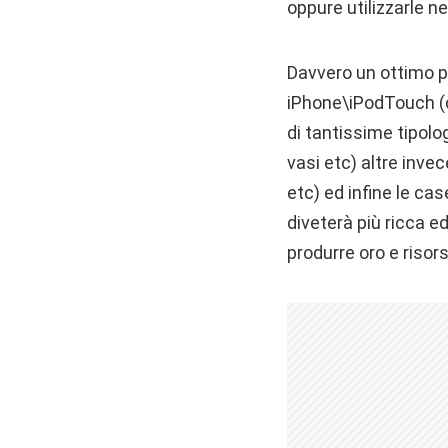
oppure utilizzarle ne
Davvero un ottimo p
iPhone\iPodTouch (c
di tantissime tipolog
vasi etc) altre inve
etc) ed infine le cas
diveterà più ricca 
produrre oro e risors