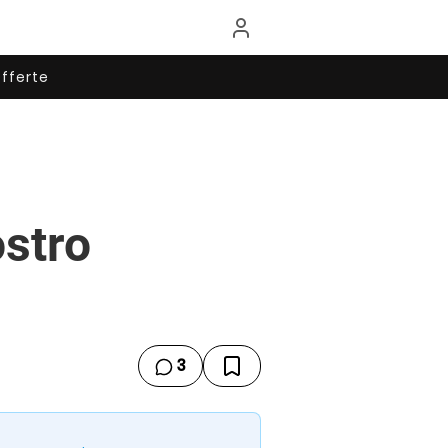
fferte
ostro
3