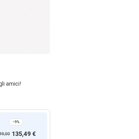
li amici!
−9%
135,49 €
49,00