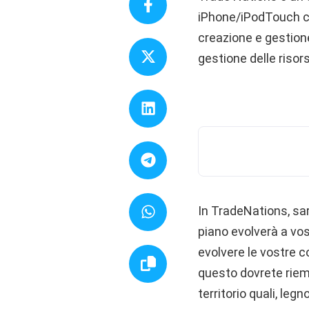
iPhone/iPodTouch che
creazione e gestion
gestione delle risor
In TradeNations, sar
piano evolverà a vos
evolvere le vostre co
questo dovrete riemp
territorio quali, leg