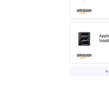
Apple
Intel
In