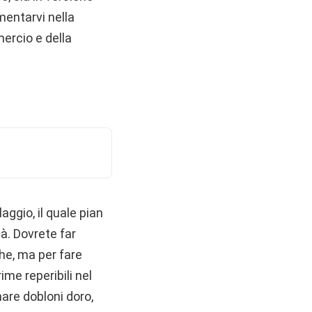
mentarvi nella
ercio e della
ggio, il quale pian
tà. Dovrete far
che, ma per fare
ime reperibili nel
nare dobloni doro,