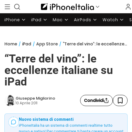
iPhone
iPad
Mac
AirPods
Watch
Home
/
iPad
/
App Store
/
“Terre del vino”: le eccellenze italiane su iPad
“Terre del vino”: le
eccellenze italiane su
iPad
Giuseppe Migliorino
Condividi
10 Aprile 2011
Nuovo sistema di commenti
iPhoneItalia ha un sistema di commenti realtime tutto
nuovo e nativo! Per commentare ti basta creare un account