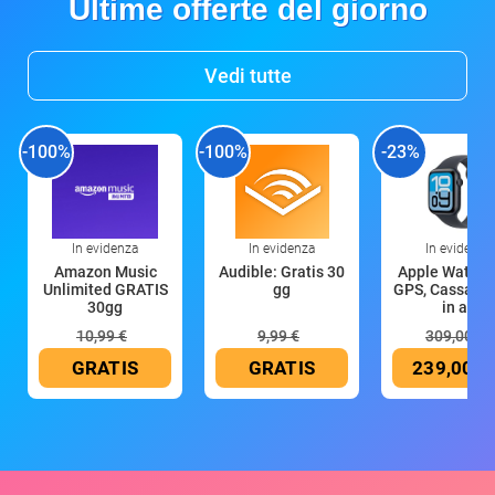
Ultime offerte del giorno
Vedi tutte
-100%
-100%
-23%
In evidenza
In evidenza
In evidenza
Amazon Music
Audible: Gratis 30
Apple Watch 
Unlimited GRATIS
gg
GPS, Cassa 4
30gg
in all
10,99 €
9,99 €
309,00 €
GRATIS
GRATIS
239,00 €