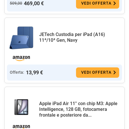
469,00 €
509,00
VEDI OFFERTA
JETech Custodia per iPad (A16)
11ª/10ª Gen, Navy
13,99 €
Offerta:
VEDI OFFERTA
Apple iPad Air 11'' con chip M3: Apple
Intelligence, 128 GB, fotocamera
frontale e posteriore da...