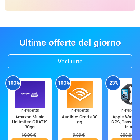
Ultime offerte del giorno
Vedi tutte
-100%
-100%
-23%
In evidenza
In evidenza
In evidenza
Amazon Music
Audible: Gratis 30
Apple Watch 
Unlimited GRATIS
gg
GPS, Cassa 4
30gg
in all
10,99 €
9,99 €
309,00 €