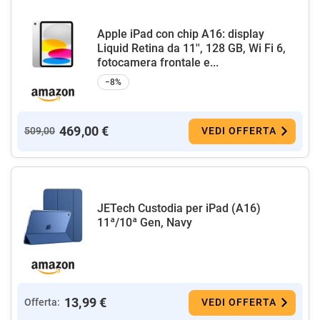
Apple iPad con chip A16: display
Liquid Retina da 11'', 128 GB, Wi Fi 6,
fotocamera frontale e...
−8%
469,00 €
509,00
VEDI OFFERTA
JETech Custodia per iPad (A16)
11ª/10ª Gen, Navy
13,99 €
Offerta:
VEDI OFFERTA