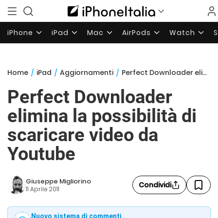
iPhone
iPad
Mac
AirPods
Watch
Home
/
iPad
/
Aggiornamenti
/
Perfect Downloader elimina la possibilità di scaricare video da Youtube
Perfect Downloader
elimina la possibilità di
scaricare video da
Youtube
Giuseppe Migliorino
Condividi
11 Aprile 2011
Nuovo sistema di commenti