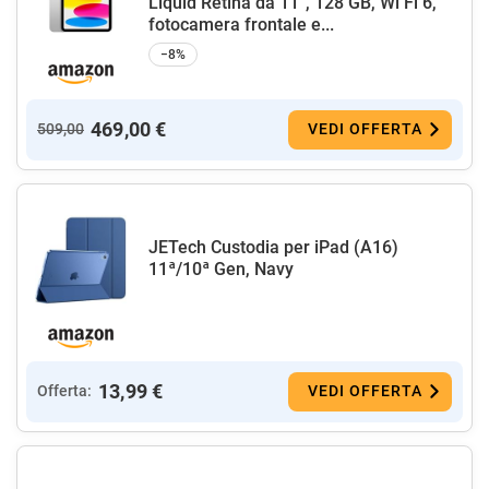
Liquid Retina da 11'', 128 GB, Wi Fi 6,
fotocamera frontale e...
−8%
469,00 €
509,00
VEDI OFFERTA
JETech Custodia per iPad (A16)
11ª/10ª Gen, Navy
13,99 €
Offerta:
VEDI OFFERTA