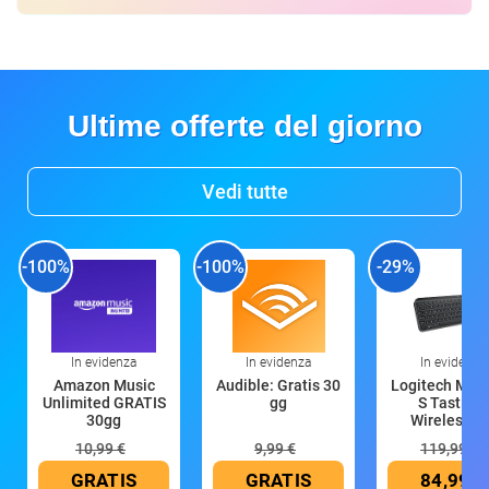
Ultime offerte del giorno
Vedi tutte
-100%
-100%
-29%
In evidenza
In evidenza
In evidenza
Amazon Music
Audible: Gratis 30
Logitech MX 
Unlimited GRATIS
gg
S Tastiera
30gg
Wireless (G
10,99 €
9,99 €
119,99 €
GRATIS
GRATIS
84,99 €