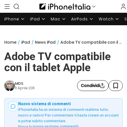
iPhone
iPad
Mac
AirPods
Watch
Home
/
iPad
/
News iPad
/
Adobe TV compatibile con il tablet Apple
Adobe TV compatibile
con il tablet Apple
MDS
Condividi
11 Aprile 2011
Nuovo sistema di commenti
iPhoneItalia ha un sistema di commenti realtime tutto
nuovo e nativo! Per commentare ti basta creare un account
e potrai subito commentare.
Prova la
nuova sezione commenti
!