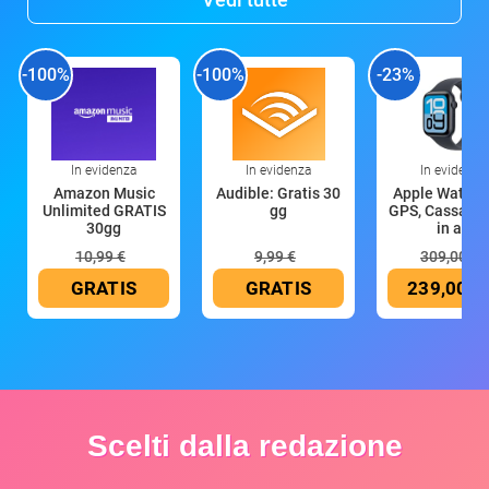
-100%
-100%
-23%
In evidenza
In evidenza
In evidenza
Amazon Music
Audible: Gratis 30
Apple Watch 
Unlimited GRATIS
gg
GPS, Cassa 4
30gg
in all
10,99 €
9,99 €
309,00 €
GRATIS
GRATIS
239,00 €
Scelti dalla redazione