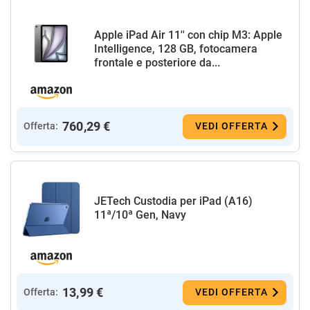
Apple iPad Air 11'' con chip M3: Apple
Intelligence, 128 GB, fotocamera
frontale e posteriore da...
760,29 €
Offerta:
VEDI OFFERTA
JETech Custodia per iPad (A16)
11ª/10ª Gen, Navy
13,99 €
Offerta:
VEDI OFFERTA