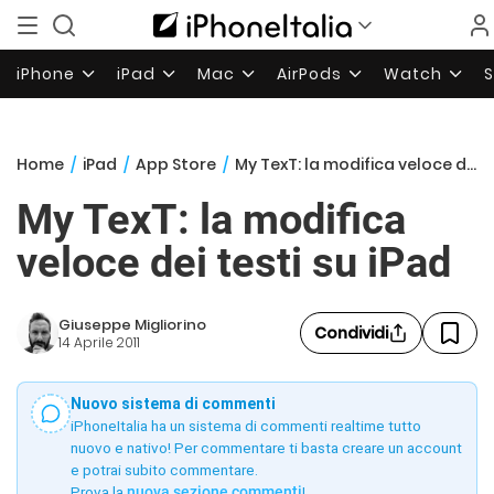
iPhone
iPad
Mac
AirPods
Watch
Home
/
iPad
/
App Store
/
My TexT: la modifica veloce dei testi su iPad
My TexT: la modifica
veloce dei testi su iPad
Giuseppe Migliorino
Condividi
14 Aprile 2011
Nuovo sistema di commenti
iPhoneItalia ha un sistema di commenti realtime tutto
nuovo e nativo! Per commentare ti basta creare un account
e potrai subito commentare.
Prova la
nuova sezione commenti
!