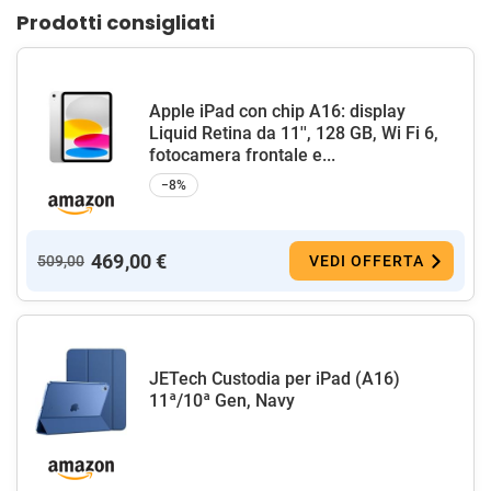
Prodotti consigliati
Apple iPad con chip A16: display
Liquid Retina da 11'', 128 GB, Wi Fi 6,
fotocamera frontale e...
−8%
469,00 €
509,00
VEDI OFFERTA
JETech Custodia per iPad (A16)
11ª/10ª Gen, Navy