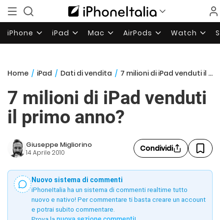
iPhone
iPad
Mac
AirPods
Watch
Home
/
iPad
/
Dati di vendita
/
7 milioni di iPad venduti il primo anno?
7 milioni di iPad venduti
il primo anno?
Giuseppe Migliorino
Condividi
14 Aprile 2010
Nuovo sistema di commenti
iPhoneItalia ha un sistema di commenti realtime tutto
nuovo e nativo! Per commentare ti basta creare un account
e potrai subito commentare.
Prova la
nuova sezione commenti
!