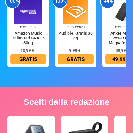
-100%
-100%
-44%
In evidenza
In evidenza
In evidenza
Amazon Music
Audible: Gratis 30
Anker Mag
Unlimited GRATIS
gg
Power Ban
30gg
Magsafe 10
mAh
10,99 €
9,99 €
89,99 €
GRATIS
GRATIS
49,99 €
Scelti dalla redazione