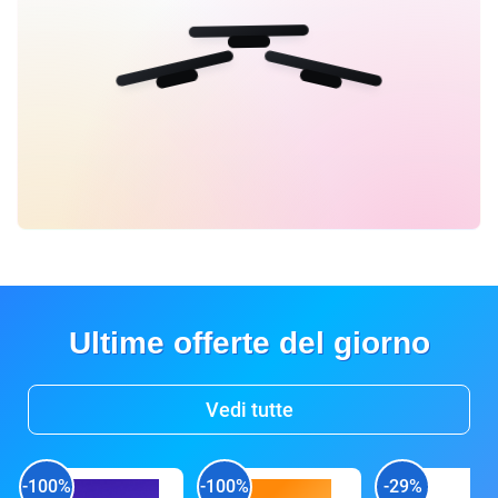
Ultime offerte del giorno
Vedi tutte
-100%
-100%
-29%