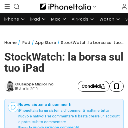
iPhone
iPad
Mac
AirPods
Watch
Home
/
iPad
/
App Store
/
StockWatch: la borsa sul tuo iPad
StockWatch: la borsa sul
tuo iPad
Giuseppe Migliorino
Condividi
15 Aprile 2010
Nuovo sistema di commenti
iPhoneItalia ha un sistema di commenti realtime tutto
nuovo e nativo! Per commentare ti basta creare un account
e potrai subito commentare.
Prova la
nuova sezione commenti
!