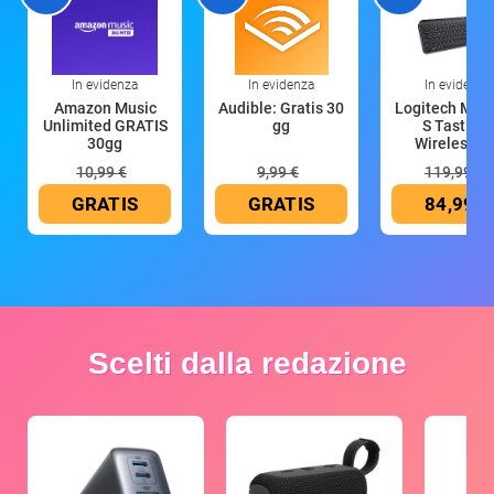
In evidenza
In evidenza
In evidenza
Amazon Music
Audible: Gratis 30
Logitech MX 
Unlimited GRATIS
gg
S Tastiera
30gg
Wireless (G
10,99 €
9,99 €
119,99 €
GRATIS
GRATIS
84,99 €
Scelti dalla redazione