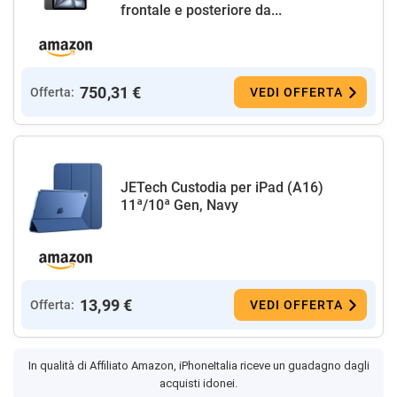
frontale e posteriore da...
750,31 €
Offerta:
VEDI OFFERTA
JETech Custodia per iPad (A16)
11ª/10ª Gen, Navy
13,99 €
Offerta:
VEDI OFFERTA
In qualità di Affiliato Amazon, iPhoneItalia riceve un guadagno dagli
acquisti idonei.