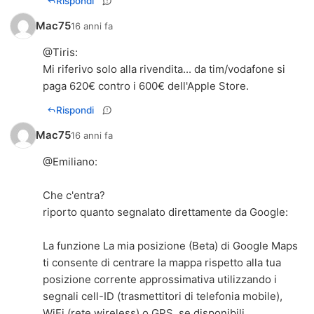
Rispondi
Mac75
16 anni fa
@
Tiris
:
Mi riferivo solo alla rivendita... da tim/vodafone si
paga 620€ contro i 600€ dell'Apple Store.
Rispondi
Mac75
16 anni fa
@
Emiliano
:
Che c'entra?
riporto quanto segnalato direttamente da Google:
La funzione La mia posizione (Beta) di Google Maps
ti consente di centrare la mappa rispetto alla tua
posizione corrente approssimativa utilizzando i
segnali cell-ID (trasmettitori di telefonia mobile),
WiFi (rete wireless) o GPS, se disponibili.