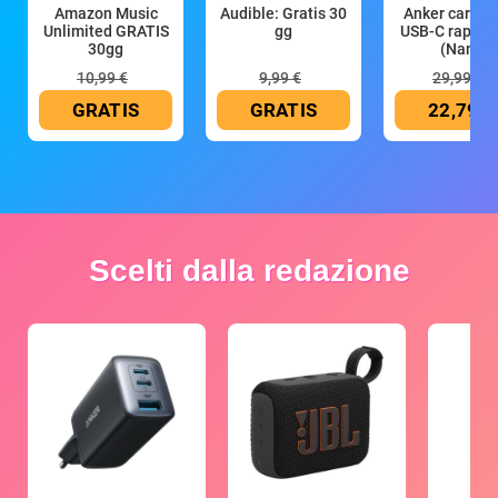
Amazon Music
Audible: Gratis 30
Anker caricat
Unlimited GRATIS
gg
USB-C rapido
30gg
(Nano
10,99 €
9,99 €
29,99 €
GRATIS
GRATIS
22,79 €
Scelti dalla redazione