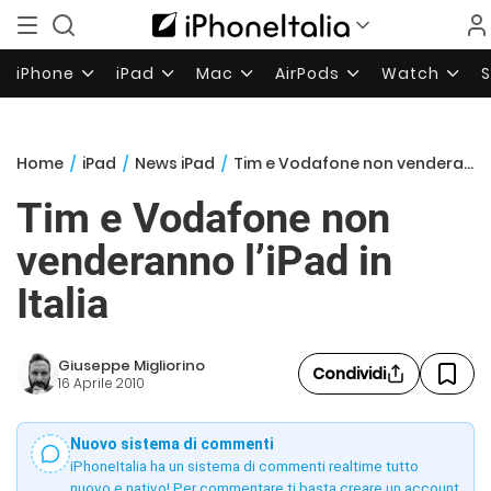
iPhone
iPad
Mac
AirPods
Watch
Home
/
iPad
/
News iPad
/
Tim e Vodafone non venderanno l’iPad in Italia
Tim e Vodafone non
venderanno l’iPad in
Italia
Giuseppe Migliorino
Condividi
16 Aprile 2010
Nuovo sistema di commenti
iPhoneItalia ha un sistema di commenti realtime tutto
nuovo e nativo! Per commentare ti basta creare un account