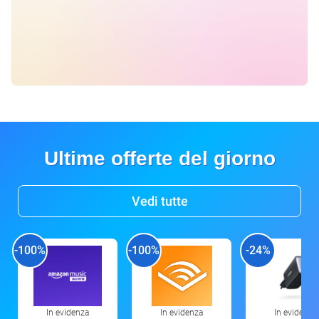
Ultime offerte del giorno
Vedi tutte
-100%
-100%
-24%
In evidenza
In evidenza
In evidenza