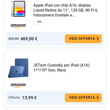
Apple iPad con chip A16: display
Liquid Retina da 11'', 128 GB, Wi Fi 6,
fotocamera frontale e...
−8%
469,00 €
509,00
VEDI OFFERTA
JETech Custodia per iPad (A16)
11ª/10ª Gen, Navy
13,99 €
Offerta:
VEDI OFFERTA