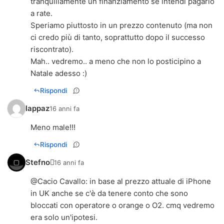
tranquillamente un finanziamento se intendi pagarlo
a rate.
Speriamo piuttosto in un prezzo contenuto (ma non
ci credo più di tanto, soprattutto dopo il successo
riscontrato).
Mah.. vedremo.. a meno che non lo posticipino a
Natale adesso :)
Rispondi
lappaz
16 anni fa
Meno male!!!
Rispondi
Stefno
16 anni fa
@
Cacio Cavallo
: in base al prezzo attuale di iPhone
in UK anche se c'è da tenere conto che sono
bloccati con operatore o orange o O2. cmq vedremo
era solo un'ipotesi.