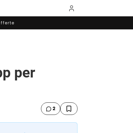
fferte
pp per
2