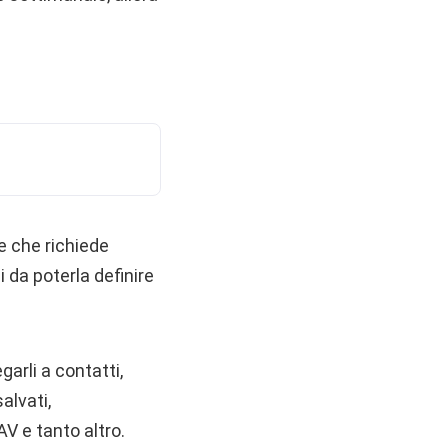
he che richiede
i da poterla definire
arli a contatti,
alvati,
V e tanto altro.