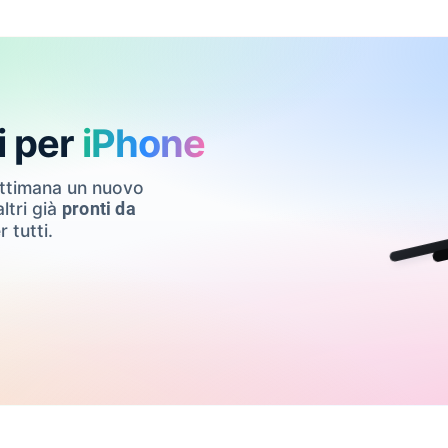
i per
iPhone
ettimana un nuovo
ltri già
pronti da
r tutti.