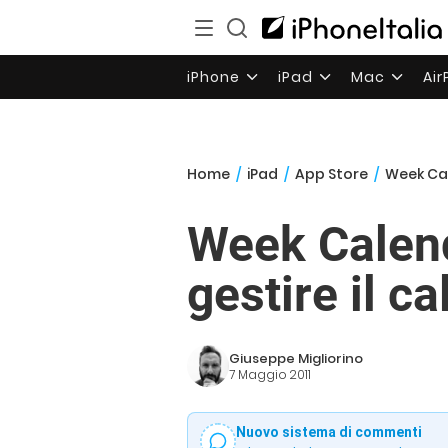
iPhone
iPad
Mac
Ai
Home
/
iPad
/
App Store
/
Week Cal
Week Calend
gestire il c
Giuseppe Migliorino
7 Maggio 2011
Nuovo sistema di commenti