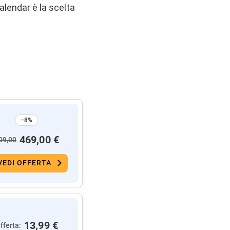
alendar è la scelta
−8%
469,00 €
09,00
VEDI OFFERTA
13,99 €
fferta: