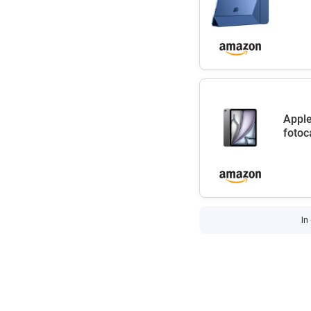
Apple
fotoc
In