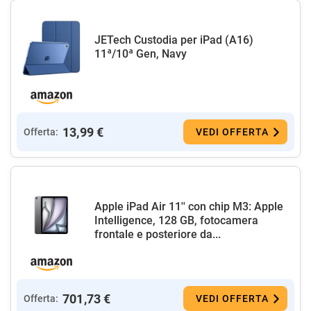
JETech Custodia per iPad (A16)
11ª/10ª Gen, Navy
13,99 €
Offerta:
VEDI OFFERTA
Apple iPad Air 11'' con chip M3: Apple
Intelligence, 128 GB, fotocamera
frontale e posteriore da...
701,73 €
Offerta:
VEDI OFFERTA