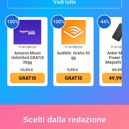
Vedi tutte
-100%
-100%
-44%
In evidenza
In evidenza
In evidenza
Amazon Music
Audible: Gratis 30
Anker Mag
Unlimited GRATIS
gg
Power Ban
30gg
Magsafe 10
mAh
10,99 €
9,99 €
89,99 €
GRATIS
GRATIS
49,99 €
Scelti dalla redazione