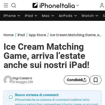
iPhone
iPad
Mac
AirPods
Watch
Home
/
iPad
/
App Store
/
Ice Cream Matching Game, arriva l’estate anche sui nostri iPad!
Ice Cream Matching
Game, arriva l’estate
anche sui nostri iPad!
Gigi Calabrò
Condividi
10 Maggio 2011
Nuovo sistema di commenti
iPhoneItalia ha un sistema di commenti realtime tutto
nuovo e nativo! Per commentare ti basta creare un account