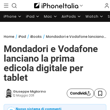
iPhone
iPad
Mac
AirPods
Watch
Home
/
iPad
/
iBooks
/
Mondadori e Vodafone lanciano la prima edicola digitale per tablet
Mondadori e Vodafone
lanciano la prima
edicola digitale per
tablet
Giuseppe Migliorino
Condividi
12 Maggio 2011
Nuovo sistema di commenti