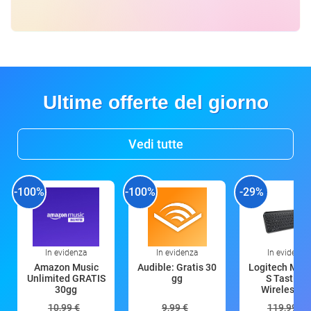
Ultime offerte del giorno
Vedi tutte
-100%
-100%
-29%
In evidenza
In evidenza
In evidenza
Amazon Music
Audible: Gratis 30
Logitech MX 
Unlimited GRATIS
gg
S Tastiera
30gg
Wireless (G
10,99 €
9,99 €
119,99 €