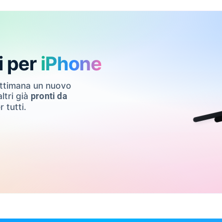
i per
iPhone
ettimana un nuovo
ltri già
pronti da
r tutti.