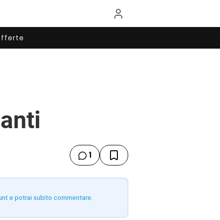
fferte
anti
1
unt e potrai subito commentare.