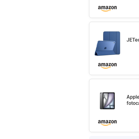
JETec
Apple
fotoc