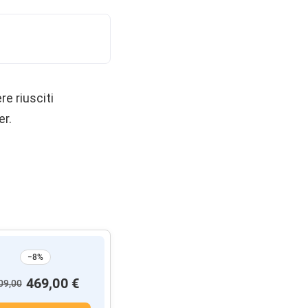
re riusciti
er.
−8%
469,00 €
09,00