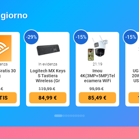
 giorno
-29%
-15%
-15%
denza
In evidenza
21:19
Gratis 30
Logitech MX Keys
Imou
UG
g
S Tastiera
4K(3MP+5MP)Tel
20W
Wireless (Gr
ecamera WiFi
US
Esterno
 €
119,99 €
99,99 €
TIS
84,99 €
85,49 €