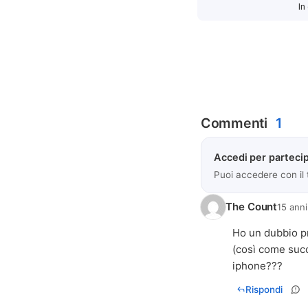
In
Commenti
1
Accedi per partecip
Puoi accedere con il
The Count
15 anni
Ho un dubbio pro
(così come succ
iphone???
Rispondi