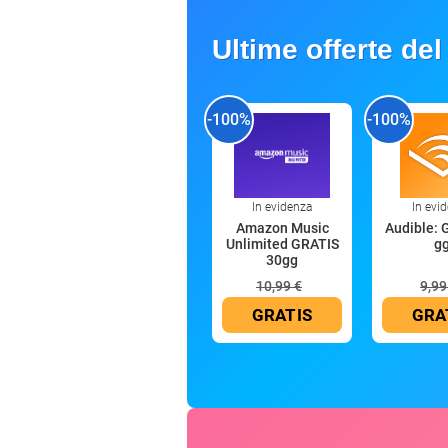
Ultime offerte del
-100%
-100%
In evidenza
In evi
Amazon Music
Audible: 
Unlimited GRATIS
g
30gg
10,99 €
9,99
GRATIS
GRA