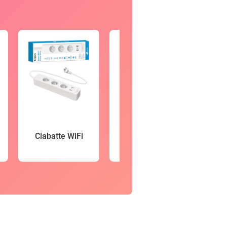
Vid
Ciabatte WiFi
Smartwatch
so