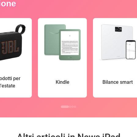
zione
odotti per
Kindle
Bilance smart
l'estate