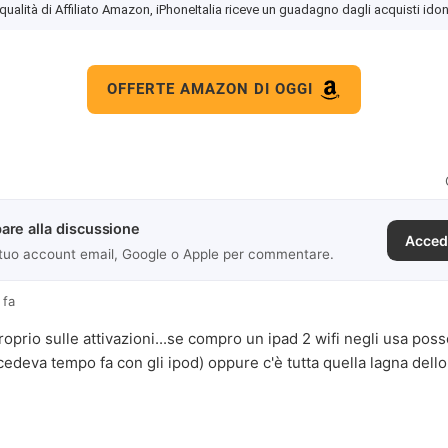
 qualità di Affiliato Amazon, iPhoneItalia riceve un guadagno dagli acquisti idon
OFFERTE AMAZON DI OGGI
are alla discussione
Acced
 tuo account email, Google o Apple per commentare.
 fa
prio sulle attivazioni...se compro un ipad 2 wifi negli usa posso 
edeva tempo fa con gli ipod) oppure c'è tutta quella lagna del