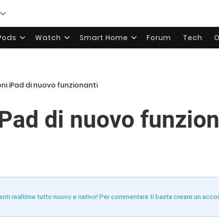
rPods
Watch
Smart Home
Forum
Tech
O
oni iPad di nuovo funzionanti
iPad di nuovo funzion
enti realtime tutto nuovo e nativo! Per commentare ti basta creare un acco
!