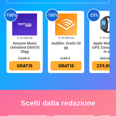
-100%
-100%
-23%
In evidenza
In evidenza
In evidenza
Amazon Music
Audible: Gratis 30
Apple Watch 
Unlimited GRATIS
gg
GPS, Cassa 4
30gg
in all
10,99 €
9,99 €
309,00 €
GRATIS
GRATIS
239,00 €
Scelti dalla redazione