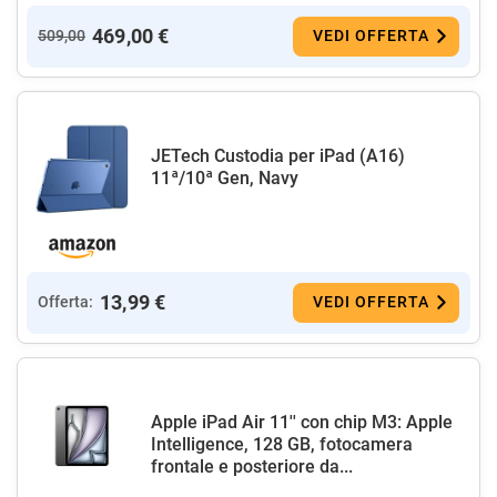
469,00 €
509,00
VEDI OFFERTA
JETech Custodia per iPad (A16)
11ª/10ª Gen, Navy
13,99 €
Offerta:
VEDI OFFERTA
Apple iPad Air 11'' con chip M3: Apple
Intelligence, 128 GB, fotocamera
frontale e posteriore da...