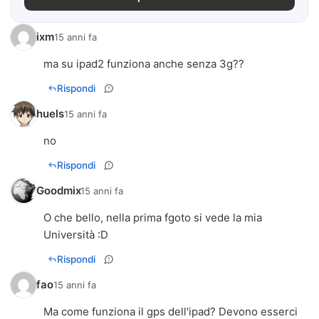
ixm
15 anni fa
ma su ipad2 funziona anche senza 3g??
Rispondi
huels
15 anni fa
no
Rispondi
Goodmix
15 anni fa
O che bello, nella prima fgoto si vede la mia
Università :D
Rispondi
fao
15 anni fa
Ma come funziona il gps dell'ipad? Devono esserci