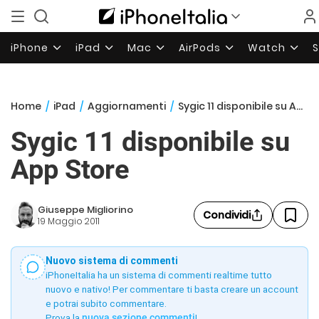
iPhone
iPad
Mac
AirPods
Watch
Home
/
iPad
/
Aggiornamenti
/
Sygic 11 disponibile su App Store
Sygic 11 disponibile su
App Store
Giuseppe Migliorino
Condividi
19 Maggio 2011
Nuovo sistema di commenti
iPhoneItalia ha un sistema di commenti realtime tutto
nuovo e nativo! Per commentare ti basta creare un account
e potrai subito commentare.
Prova la
nuova sezione commenti
!