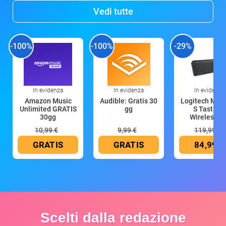
Vedi tutte
-100%
-100%
-29%
In evidenza
In evidenza
In evidenza
Amazon Music
Audible: Gratis 30
Logitech MX 
Unlimited GRATIS
gg
S Tastiera
30gg
Wireless (G
10,99 €
9,99 €
119,99 €
GRATIS
GRATIS
84,99 €
Scelti dalla redazione