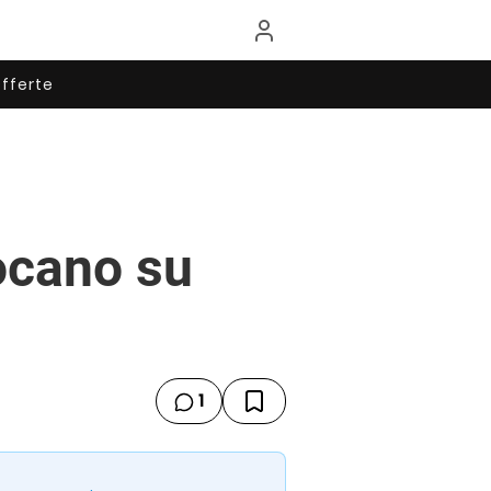
fferte
iocano su
1