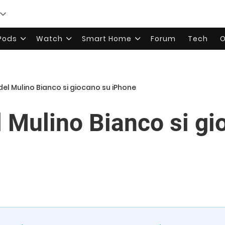
rPods
Watch
Smart Home
Forum
Tech
O
 del Mulino Bianco si giocano su iPhone
l Mulino Bianco si g