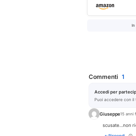
In
Commenti
1
Accedi per partecip
Puoi accedere con il
Giuseppe
15 anni 
scusate...non ri
Rispondi