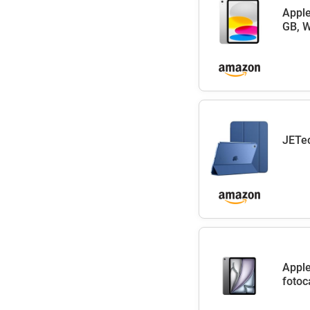
Apple
GB, W
JETec
Apple
fotoc