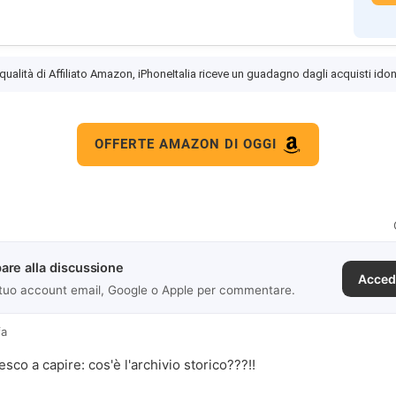
 qualità di Affiliato Amazon, iPhoneItalia riceve un guadagno dagli acquisti idon
OFFERTE AMAZON DI OGGI
are alla discussione
Acced
 tuo account email, Google o Apple per commentare.
fa
esco a capire: cos'è l'archivio storico???!!