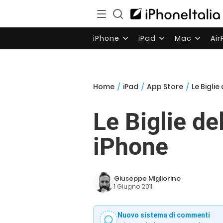
iPhone
iPad
Mac
Ai
Home
/
iPad
/
App Store
/
Le Biglie
Le Biglie de
iPhone
Giuseppe Migliorino
1 Giugno 2011
Nuovo sistema di commenti