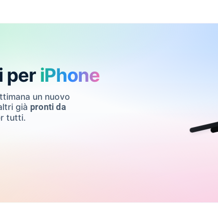
i per
iPhone
ettimana un nuovo
ltri già
pronti da
r tutti.