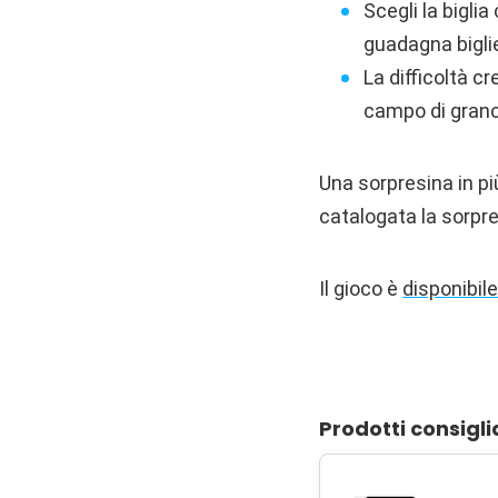
Scegli la biglia
guadagna biglie 
La difficoltà cr
campo di grano
Una sorpresina in più
catalogata la sorpre
Il gioco è
disponibil
Prodotti consigli