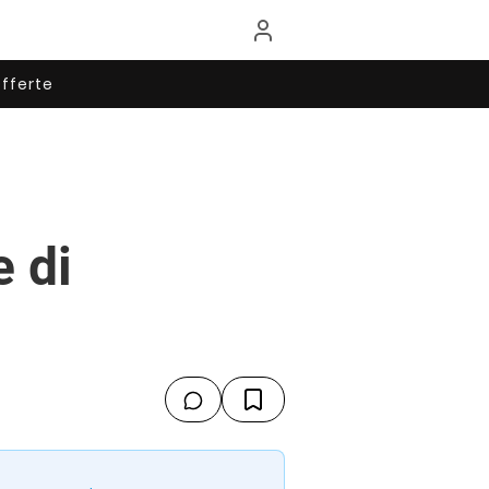
fferte
e di