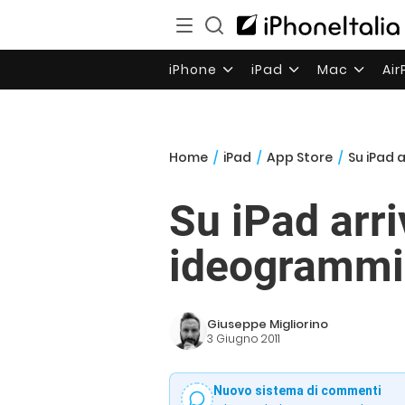
iPhone
iPad
Mac
Ai
Home
/
iPad
/
App Store
/
Su iPad a
Su iPad arriv
ideogrammi
Giuseppe Migliorino
3 Giugno 2011
Nuovo sistema di commenti