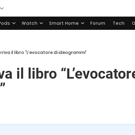
rPods
Watch
Smart Home
Forum
Tech
O
rriva il libro “L’evocatore di ideogrammi”
a il libro “L’evocator
”