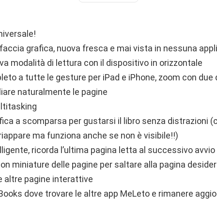
niversale!
faccia grafica, nuova fresca e mai vista in nessuna appli
a modalità di lettura con il dispositivo in orizzontale
eto a tutte le gesture per iPad e iPhone, zoom con due d
liare naturalmente le pagine
ltitasking
fica a scomparsa per gustarsi il libro senza distrazioni 
iappare ma funziona anche se non è visibile!!)
lligente, ricorda l’ultima pagina letta al successivo avvio
n miniature delle pagine per saltare alla pagina deside
e altre pagine interattive
Books dove trovare le altre app MeLeto e rimanere aggior