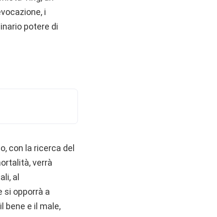
evocazione, i
inario potere di
o, con la ricerca del
rtalità, verrà
li, al
 si opporrà a
l bene e il male,