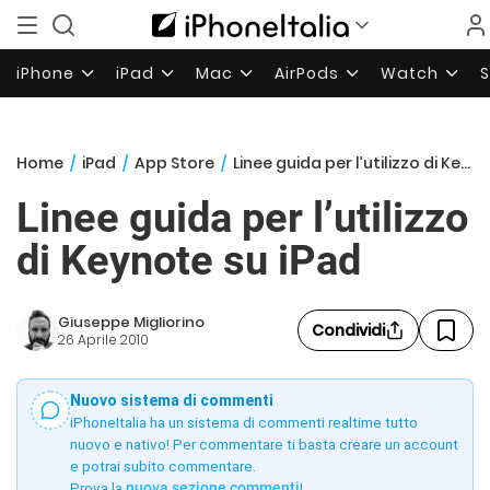
iPhone
iPad
Mac
AirPods
Watch
Home
/
iPad
/
App Store
/
Linee guida per l’utilizzo di Keynote su iPad
Linee guida per l’utilizzo
di Keynote su iPad
Giuseppe Migliorino
Condividi
26 Aprile 2010
Nuovo sistema di commenti
iPhoneItalia ha un sistema di commenti realtime tutto
nuovo e nativo! Per commentare ti basta creare un account
e potrai subito commentare.
Prova la
nuova sezione commenti
!