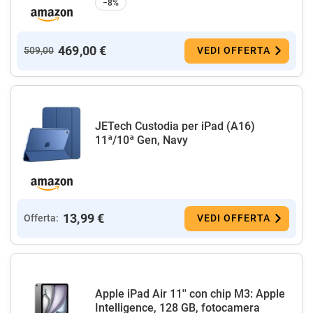
−8%
469,00 €
509,00
VEDI OFFERTA
JETech Custodia per iPad (A16)
11ª/10ª Gen, Navy
13,99 €
Offerta:
VEDI OFFERTA
Apple iPad Air 11'' con chip M3: Apple
Intelligence, 128 GB, fotocamera