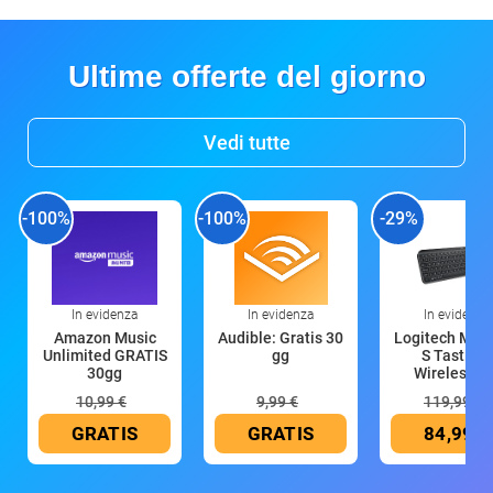
Ultime offerte del giorno
Vedi tutte
-100%
-100%
-29%
In evidenza
In evidenza
In evidenza
Amazon Music
Audible: Gratis 30
Logitech MX 
Unlimited GRATIS
gg
S Tastiera
30gg
Wireless (G
10,99 €
9,99 €
119,99 €
GRATIS
GRATIS
84,99 €