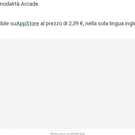
 modalità Arcade.
bile su
AppStore
al prezzo di 2,39 €, nella sola lingua ingl
Rimuovi pubblicità