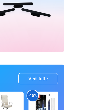
Vedi tutte
-15%
-30%
-