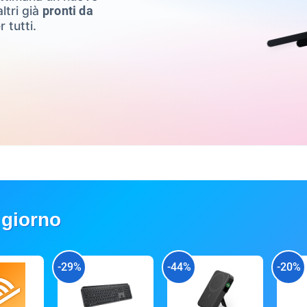
ltri già
pronti da
r tutti.
 giorno
-29%
-44%
-20%