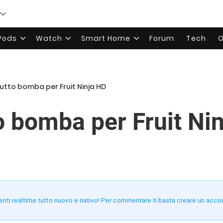
rPods
Watch
Smart Home
Forum
Tech
O
utto bomba per Fruit Ninja HD
o bomba per Fruit Ni
enti realtime tutto nuovo e nativo! Per commentare ti basta creare un acco
!