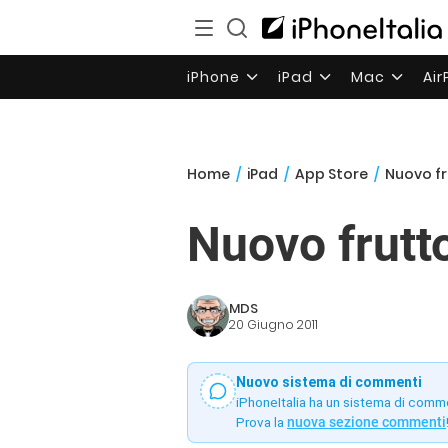
iPhone
iPad
Mac
Ai
Home
/
iPad
/
App Store
/
Nuovo fr
Nuovo frutt
MDS
20 Giugno 2011
Nuovo sistema di commenti
iPhoneItalia ha un sistema di comm
Prova la
nuova sezione commenti