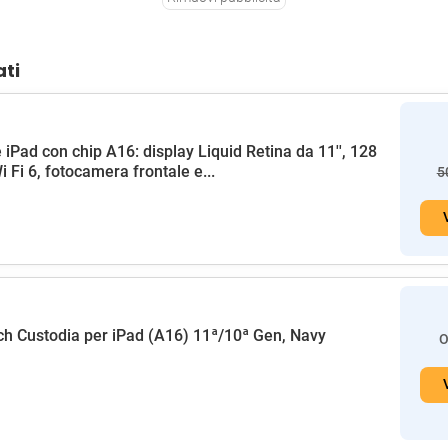
ati
 iPad con chip A16: display Liquid Retina da 11'', 128
i Fi 6, fotocamera frontale e...
5
h Custodia per iPad (A16) 11ª/10ª Gen, Navy
O