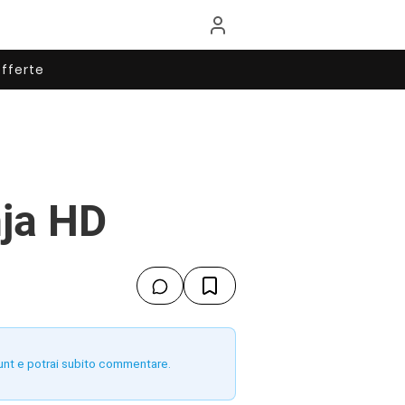
fferte
nja HD
unt e potrai subito commentare.