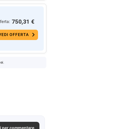
750,31 €
ferta:
VEDI OFFERTA
ei.
i per commentare