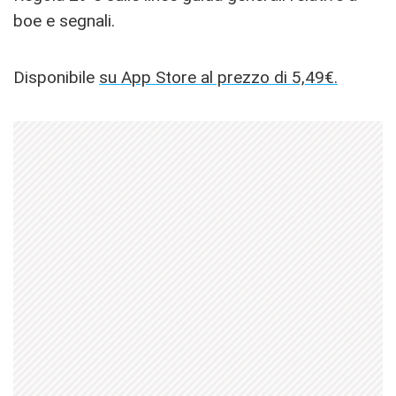
boe e segnali.
Disponibile
su App Store al prezzo di 5,49€.