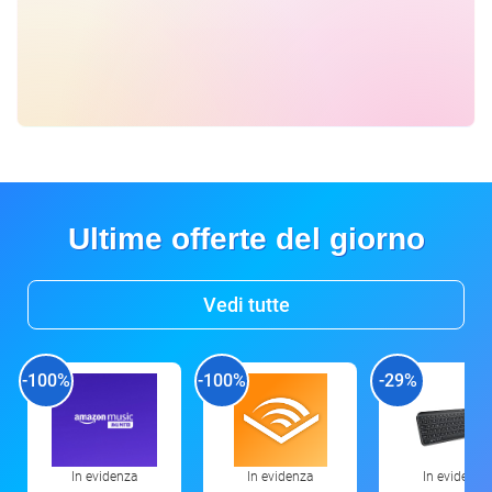
Ultime offerte del giorno
Vedi tutte
-100%
-100%
-29%
In evidenza
In evidenza
In evidenza