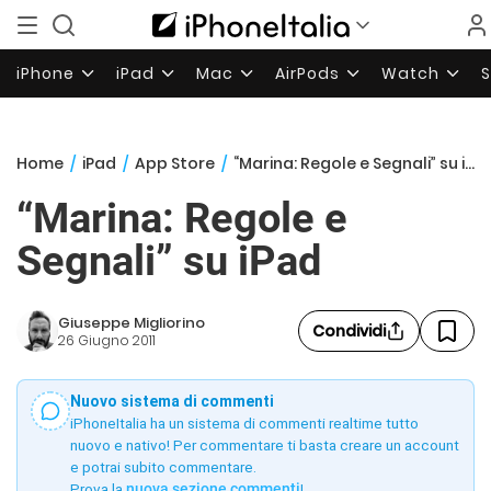
iPhone
iPad
Mac
AirPods
Watch
Home
/
iPad
/
App Store
/
“Marina: Regole e Segnali” su iPad
“Marina: Regole e
Segnali” su iPad
Giuseppe Migliorino
Condividi
26 Giugno 2011
Nuovo sistema di commenti
iPhoneItalia ha un sistema di commenti realtime tutto
nuovo e nativo! Per commentare ti basta creare un account
e potrai subito commentare.
Prova la
nuova sezione commenti
!