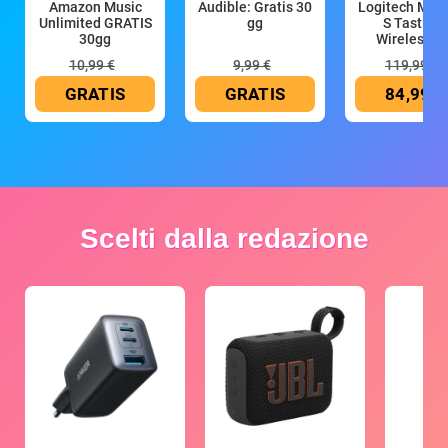
Amazon Music
Audible: Gratis 30
Logitech MX 
Unlimited GRATIS
gg
S Tastiera
30gg
Wireless (G
10,99 €
9,99 €
119,99 €
GRATIS
GRATIS
84,99 €
Scelti dalla redazione