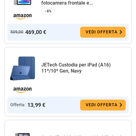
fotocamera frontale e...
−8%
469,00 €
509,00
VEDI OFFERTA
JETech Custodia per iPad (A16)
11ª/10ª Gen, Navy
13,99 €
Offerta:
VEDI OFFERTA