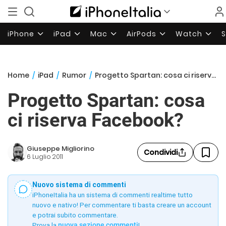
iPhone
iPad
Mac
AirPods
Watch
Home
/
iPad
/
Rumor
/
Progetto Spartan: cosa ci riserva Facebook?
Progetto Spartan: cosa
ci riserva Facebook?
Giuseppe Migliorino
Condividi
6 Luglio 2011
Nuovo sistema di commenti
iPhoneItalia ha un sistema di commenti realtime tutto
nuovo e nativo! Per commentare ti basta creare un account
e potrai subito commentare.
Prova la
nuova sezione commenti
!