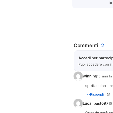
In
Commenti
2
Accedi per partecip
Puoi accedere con il
winning
15 anni fa
spettacolare m
Rispondi
Luca_pasto97
15