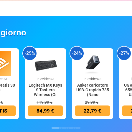
 giorno
-29%
-24%
-27%
denza
In evidenza
In evidenza
Gratis 30
Logitech MX Keys
Anker caricatore
UGR
g
S Tastiera
USB-C rapido 735
65W
Wireless (Gr
(Nano
U
 €
119,99 €
29,99 €
TIS
84,99 €
22,79 €