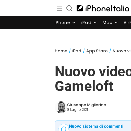
iPhone
iPad
Mac
Ai
Home
/
iPad
/
App Store
/
Nuovo vi
Nuovo video
Gameloft
Giuseppe Migliorino
8 Luglio 2011
Nuovo sistema di commenti