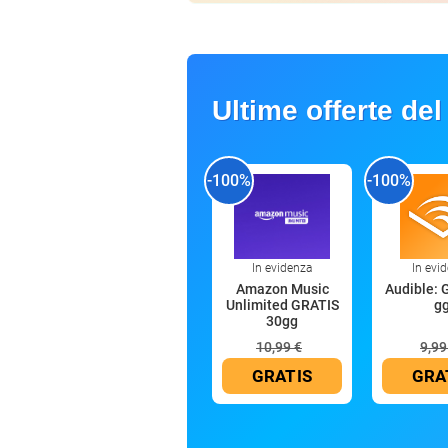
Ultime offerte del
-100%
-100%
In evidenza
In evi
Amazon Music
Audible: 
Unlimited GRATIS
g
30gg
10,99 €
9,99
GRATIS
GRA