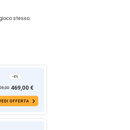
 gioco stesso.
−8%
469,00 €
09,00
VEDI OFFERTA