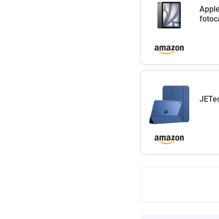
Apple
fotoc
JETec