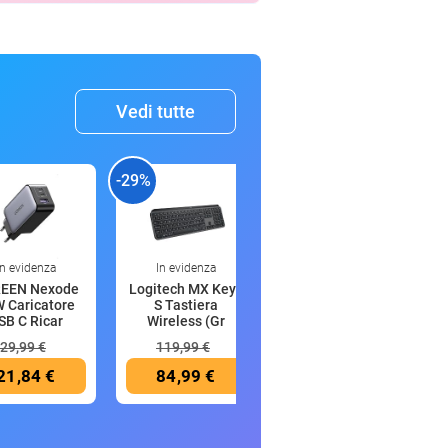
Vedi tutte
-29%
-15%
-
In evidenza
In evidenza
5:27
EEN Nexode
Logitech MX Keys
EMPORIO ARMANI
 Caricatore
S Tastiera
Pantaloni Uomo in
SB C Ricar
Wireless (Gr
Modal T
29,99 €
119,99 €
71,24 €
21,84 €
84,99 €
60,55 €