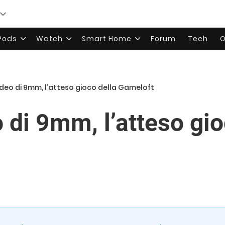
rPods
Watch
Smart Home
Forum
Tech
O
deo di 9mm, l’atteso gioco della Gameloft
 di 9mm, l’atteso gio