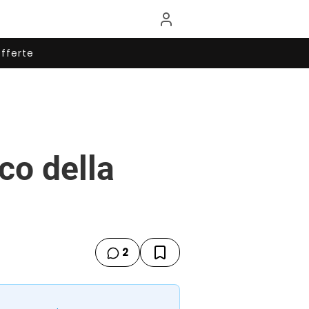
fferte
co della
2