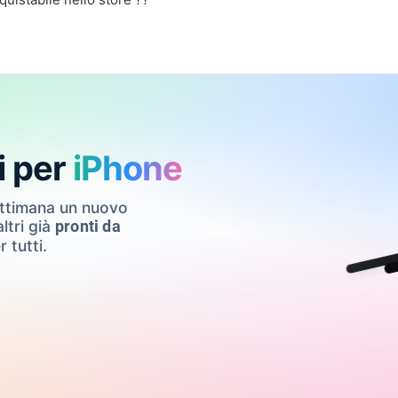
i per
iPhone
ettimana un nuovo
ltri già
pronti da
r tutti.