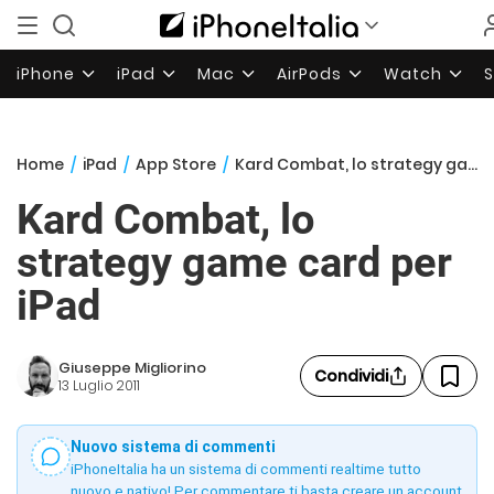
iPhone
iPad
Mac
AirPods
Watch
Home
/
iPad
/
App Store
/
Kard Combat, lo strategy game card per iPad
Kard Combat, lo
strategy game card per
iPad
Giuseppe Migliorino
Condividi
13 Luglio 2011
Nuovo sistema di commenti
iPhoneItalia ha un sistema di commenti realtime tutto
nuovo e nativo! Per commentare ti basta creare un account