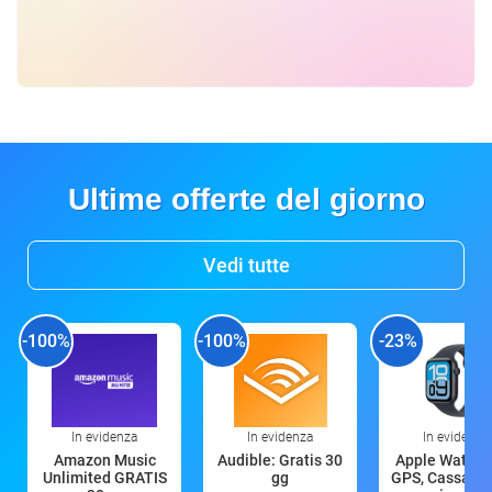
Ultime offerte del giorno
Vedi tutte
-100%
-100%
-23%
In evidenza
In evidenza
In evidenza
Amazon Music
Audible: Gratis 30
Apple Watch 
Unlimited GRATIS
gg
GPS, Cassa 4