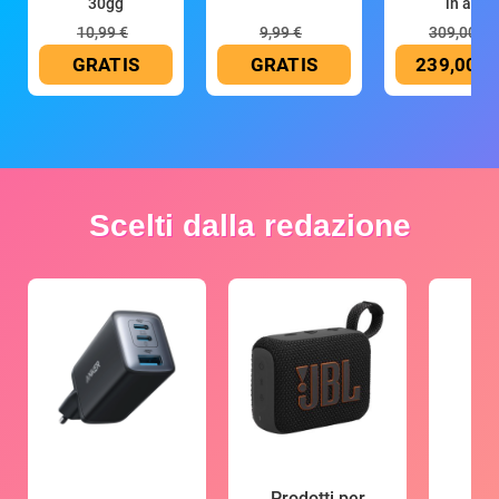
30gg
in all
10,99 €
9,99 €
309,00 €
GRATIS
GRATIS
239,00 €
Scelti dalla redazione
Prodotti per