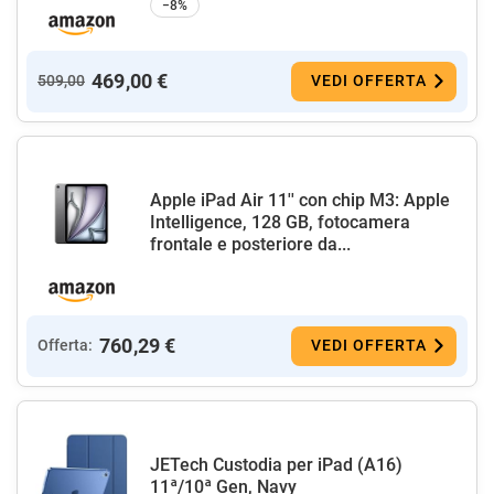
−8%
469,00 €
509,00
VEDI OFFERTA
Apple iPad Air 11'' con chip M3: Apple
Intelligence, 128 GB, fotocamera
frontale e posteriore da...
760,29 €
Offerta:
VEDI OFFERTA
JETech Custodia per iPad (A16)
11ª/10ª Gen, Navy