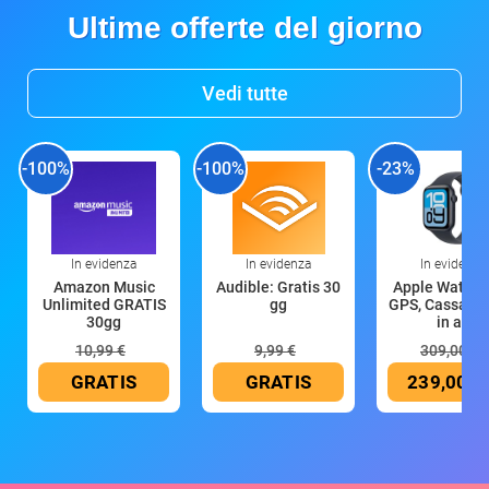
Ultime offerte del giorno
Vedi tutte
-100%
-100%
-23%
In evidenza
In evidenza
In evidenza
Amazon Music
Audible: Gratis 30
Apple Watch 
Unlimited GRATIS
gg
GPS, Cassa 4
30gg
in all
10,99 €
9,99 €
309,00 €
GRATIS
GRATIS
239,00 €