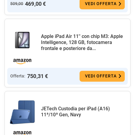
469,00 €
509,00
VEDI OFFERTA
Apple iPad Air 11'' con chip M3: Apple
Intelligence, 128 GB, fotocamera
frontale e posteriore da...
750,31 €
Offerta:
VEDI OFFERTA
JETech Custodia per iPad (A16)
11ª/10ª Gen, Navy