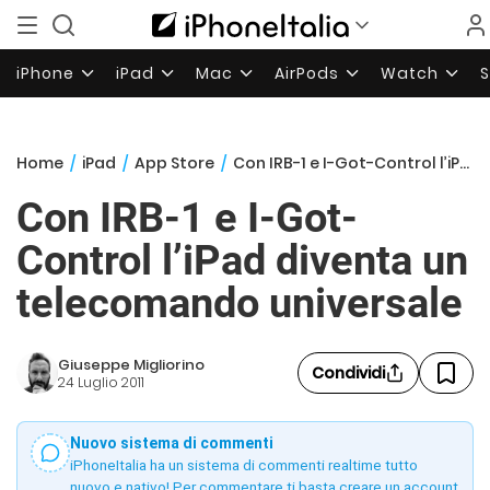
iPhone
iPad
Mac
AirPods
Watch
Home
/
iPad
/
App Store
/
Con IRB-1 e I-Got-Control l’iPad diventa un telecomando universale
Con IRB-1 e I-Got-
Control l’iPad diventa un
telecomando universale
Giuseppe Migliorino
Condividi
24 Luglio 2011
Nuovo sistema di commenti
iPhoneItalia ha un sistema di commenti realtime tutto
nuovo e nativo! Per commentare ti basta creare un account