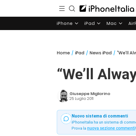
iPhone
iPad
Mac
Ai
Home
/
iPad
/
News iPad
/
“We’ll Al
“We’ll Alway
Giuseppe Migliorino
25 Luglio 2011
Nuovo sistema di commenti
iPhoneItalia ha un sistema di comm
Prova la
nuova sezione commenti