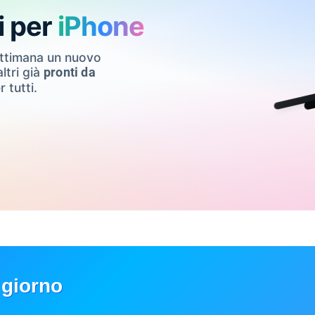
i per
iPhone
ettimana un nuovo
ltri già
pronti da
r tutti.
 giorno