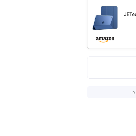
JETec
In