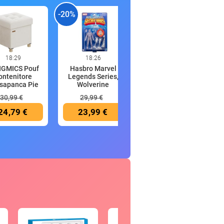
-20%
-20%
-
18:29
18:26
18:22
GMICS Pouf
Hasbro Marvel
Hisense
ontenitore
Legends Series,
FV105D4BW21
sapanca Pie
Wolverine
Congelatore
Sottotav
30,99 €
29,99 €
249,00 €
24,79 €
23,99 €
199,00 €