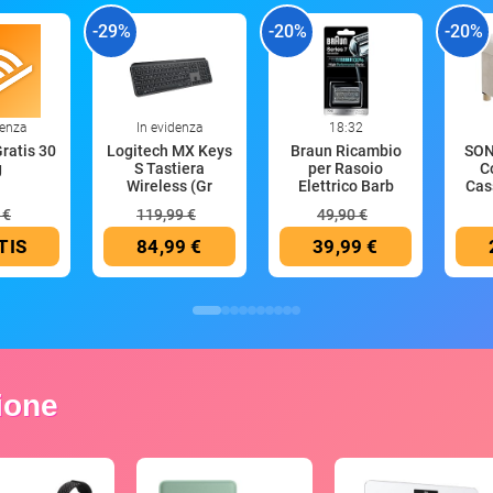
-29%
-20%
-20%
denza
In evidenza
18:32
Gratis 30
Logitech MX Keys
Braun Ricambio
SON
g
S Tastiera
per Rasoio
C
Wireless (Gr
Elettrico Barb
Cas
 €
119,99 €
49,90 €
TIS
84,99 €
39,99 €
zione