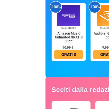
-100%
-100%
In evidenza
In evi
Amazon Music
Audible: 
Unlimited GRATIS
g
30gg
10,99 €
9,99
GRATIS
GRA
Scelti dalla reda