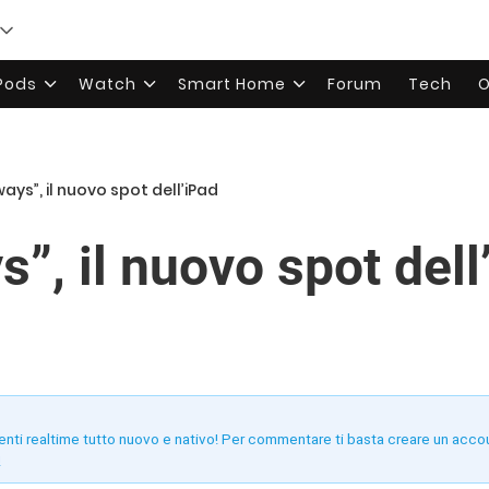
rPods
Watch
Smart Home
Forum
Tech
O
ways”, il nuovo spot dell’iPad
s”, il nuovo spot dell
enti realtime tutto nuovo e nativo! Per commentare ti basta creare un acco
!