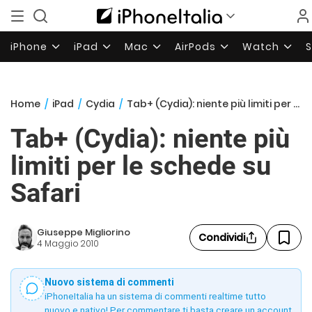
iPhone
iPad
Mac
AirPods
Watch
Home
/
iPad
/
Cydia
/
Tab+ (Cydia): niente più limiti per le schede su Safari
Tab+ (Cydia): niente più
limiti per le schede su
Safari
Giuseppe Migliorino
Condividi
4 Maggio 2010
Nuovo sistema di commenti
iPhoneItalia ha un sistema di commenti realtime tutto
nuovo e nativo! Per commentare ti basta creare un account