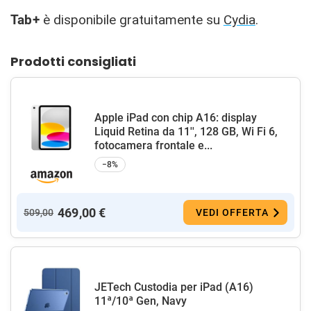
Tab+
è disponibile gratuitamente su
Cydia
.
Prodotti consigliati
Apple iPad con chip A16: display
Liquid Retina da 11'', 128 GB, Wi Fi 6,
fotocamera frontale e...
−8%
469,00 €
509,00
VEDI OFFERTA
JETech Custodia per iPad (A16)
11ª/10ª Gen, Navy