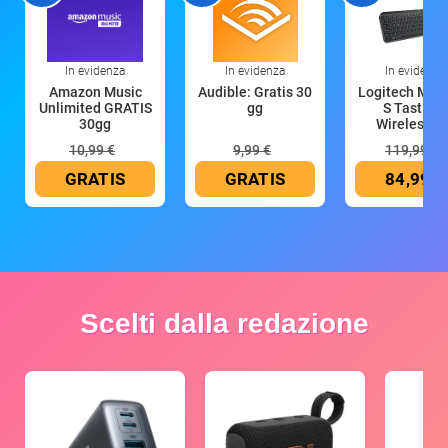
In evidenza
In evidenza
In evidenza
Amazon Music
Audible: Gratis 30
Logitech MX 
Unlimited GRATIS
gg
S Tastiera
30gg
Wireless (G
10,99 €
9,99 €
119,99 €
GRATIS
GRATIS
84,99 €
Scelti dalla redazione