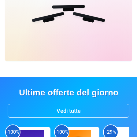
Ultime offerte del giorno
Vedi tutte
-100%
-100%
-29%