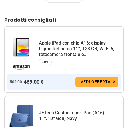
Prodotti consigliati
Apple iPad con chip A16: display
Liquid Retina da 11'', 128 GB, Wi Fi 6,
fotocamera frontale e...
−8%
469,00 €
509,00
VEDI OFFERTA
JETech Custodia per iPad (A16)
11ª/10ª Gen, Navy