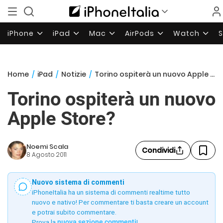
iPhone
iPad
Mac
AirPods
Watch
Home
/
iPad
/
Notizie
/
Torino ospiterà un nuovo Apple Store?
Torino ospiterà un nuovo
Apple Store?
Noemi Scala
Condividi
8 Agosto 2011
Nuovo sistema di commenti
iPhoneItalia ha un sistema di commenti realtime tutto
nuovo e nativo! Per commentare ti basta creare un account
e potrai subito commentare.
Prova la
nuova sezione commenti
!