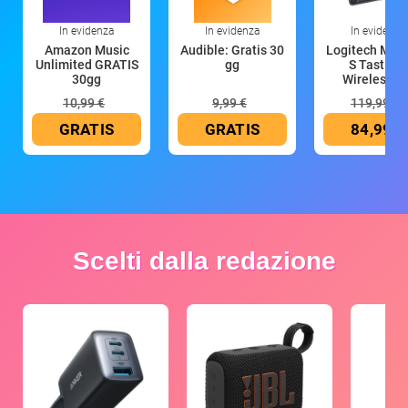
In evidenza
In evidenza
In evidenza
Amazon Music
Audible: Gratis 30
Logitech MX 
Unlimited GRATIS
gg
S Tastiera
30gg
Wireless (G
10,99 €
9,99 €
119,99 €
GRATIS
GRATIS
84,99 €
Scelti dalla redazione