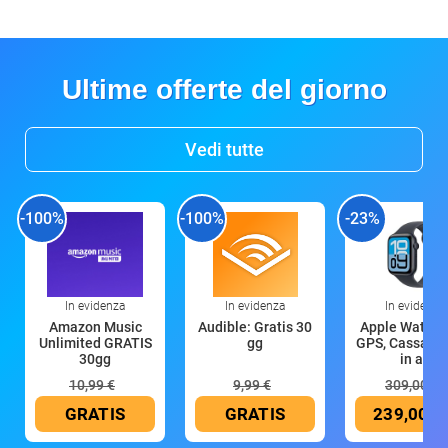
Ultime offerte del giorno
Vedi tutte
-100%
-100%
-23%
In evidenza
In evidenza
In evidenza
Amazon Music
Audible: Gratis 30
Apple Watch 
Unlimited GRATIS
gg
GPS, Cassa 4
30gg
in all
10,99 €
9,99 €
309,00 €
GRATIS
GRATIS
239,00 €