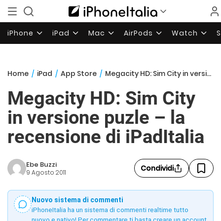
iPhone
iPad
Mac
AirPods
Watch
Home
/
iPad
/
App Store
/
Megacity HD: Sim City in versione puzle – la recensione di iPadItalia
Megacity HD: Sim City
in versione puzle – la
recensione di iPadItalia
Ebe Buzzi
Condividi
9 Agosto 2011
Nuovo sistema di commenti
iPhoneItalia ha un sistema di commenti realtime tutto
nuovo e nativo! Per commentare ti basta creare un account