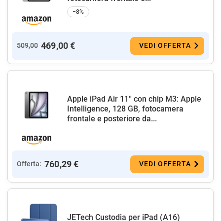
−8%
469,00 €
509,00
VEDI OFFERTA
Apple iPad Air 11'' con chip M3: Apple
Intelligence, 128 GB, fotocamera
frontale e posteriore da...
760,29 €
Offerta:
VEDI OFFERTA
JETech Custodia per iPad (A16)