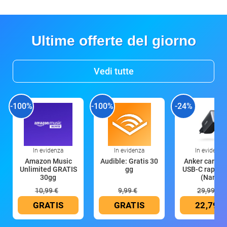
Ultime offerte del giorno
Vedi tutte
-100%
-100%
-24%
In evidenza
In evidenza
In evidenza
Amazon Music
Audible: Gratis 30
Anker caricat
Unlimited GRATIS
gg
USB-C rapido
30gg
(Nano
10,99 €
9,99 €
29,99 €
GRATIS
GRATIS
22,79 €