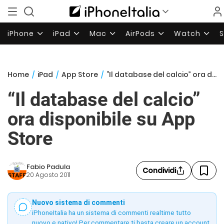
iPhone
iPad
Mac
AirPods
Watch
Home
/
iPad
/
App Store
/
“Il database del calcio” ora disponibile su App Store
“Il database del calcio”
ora disponibile su App
Store
Fabio Padula
Condividi
20 Agosto 2011
Nuovo sistema di commenti
iPhoneItalia ha un sistema di commenti realtime tutto
nuovo e nativo! Per commentare ti basta creare un account