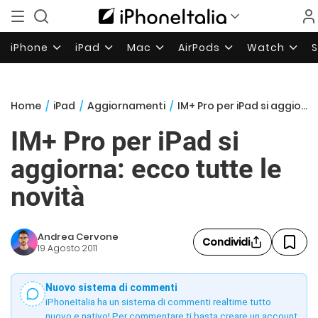
iPhone
iPad
Mac
AirPods
Watch
Home
/
iPad
/
Aggiornamenti
/
IM+ Pro per iPad si aggiorna: ecco tutte le novità
IM+ Pro per iPad si
aggiorna: ecco tutte le
novità
Andrea Cervone
Condividi
19 Agosto 2011
Nuovo sistema di commenti
iPhoneItalia ha un sistema di commenti realtime tutto
nuovo e nativo! Per commentare ti basta creare un account