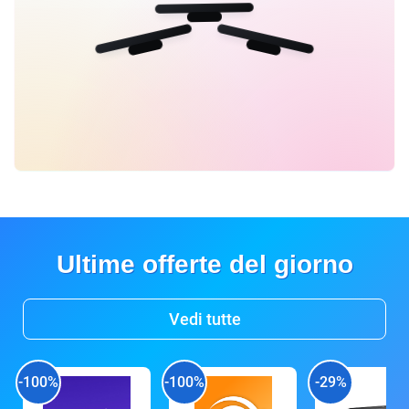
Ultime offerte del giorno
Vedi tutte
-100%
-100%
-29%