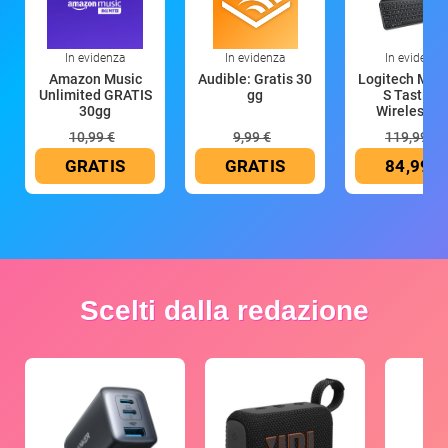
In evidenza
In evidenza
In evidenza
Amazon Music
Audible: Gratis 30
Logitech MX 
Unlimited GRATIS
gg
S Tastiera
30gg
Wireless (G
10,99 €
9,99 €
119,99 €
GRATIS
GRATIS
84,99 €
Scelti dalla redazione