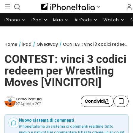
iPhone
iPad
Mac
AirPods
Watch
Home
/
iPad
/
Giveaway
/
CONTEST: vinci 3 codici redeem per Wrestling Moves [VINCITORI]
CONTEST: vinci 3 codici
redeem per Wrestling
Moves [VINCITORI]
Fabio Padula
Condividi
27 Agosto 2011
Nuovo sistema di commenti
iPhoneItalia ha un sistema di commenti realtime tutto
nuovo e nativo! Per commentare ti basta creare un account