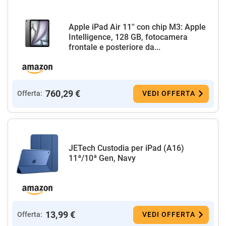
Apple iPad Air 11'' con chip M3: Apple
Intelligence, 128 GB, fotocamera
frontale e posteriore da...
760,29 €
Offerta:
VEDI OFFERTA
JETech Custodia per iPad (A16)
11ª/10ª Gen, Navy
13,99 €
Offerta:
VEDI OFFERTA