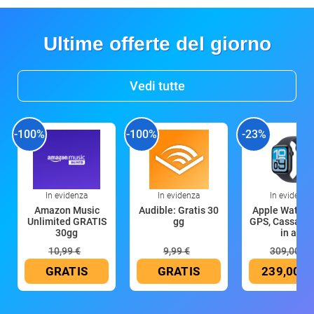
Ultime offerte del giorno
Vedi tutte
-100%
-100%
-23%
In evidenza
In evidenza
In evidenza
Amazon Music
Audible: Gratis 30
Apple Watch 
Unlimited GRATIS
gg
GPS, Cassa 4
30gg
in all
10,99 €
9,99 €
309,00 €
GRATIS
GRATIS
239,00 €